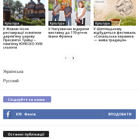
Культура
Культура
Культура
У Жовкві після
У Нагуєвичах відкрили
У Шептицькому
реставрації освятили
виставку до 170-річчя
відбудеться фестиваль
дерев’яну церкву
Івана Франка
«Сокальська кераміка
Пресвятої Трійці –
— жива традиція»
пам’ятку ЮНЕСКО XVIII
століття
Українська
Русский
Слідкуйте за нами :
870
Фанів
ВПОДОБАТИ
Останні публікації