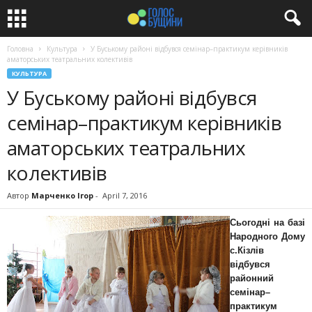
Головна
Культура
У Буському районі відбувся семінар–практикум керівників
аматорських театральних колективів
КУЛЬТУРА
У Буському районі відбувся
семінар–практикум керівників
аматорських театральних
колективів
Автор
Марченко Ігор
-
April 7, 2016
Сьогодні на базі
Народного Дому
с.Кізлів
відбувся
районний
семінар–
практикум