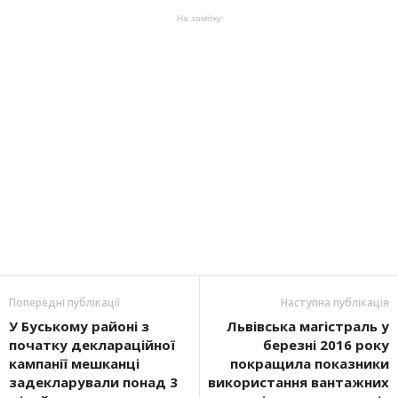
На замітку
Попередні публікації
Наступна публікація
У Буському районі з
Львівська магістраль у
початку деклараційної
березні 2016 року
кампанії мешканці
покращила показники
задекларували понад 3
використання вантажних