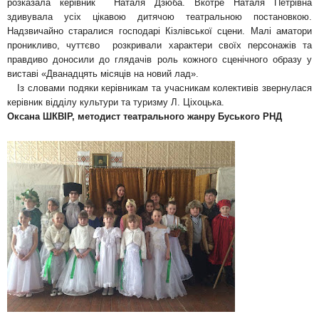
розказала керівник Наталя Дзюба. Вкотре Наталя Петрівна
здивувала усіх цікавою дитячою театральною постановкою.
Надзвичайно старалися господарі Кізлівської сцени. Малі аматори
проникливо, чуттєво розкривали характери своїх персонажів та
правдиво доносили до глядачів роль кожного сценічного образу у
виставі «Дванадцять місяців на новий лад».
Із словами подяки керівникам та учасникам колективів звернулася
керівник відділу культури та туризму Л. Ціхоцька.
Оксана ШКВІР, методист театрального жанру Буського РНД