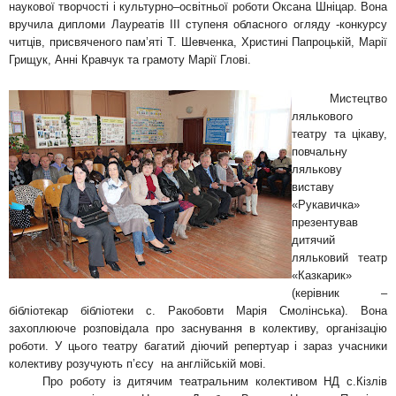
наукової творчості і культурно–освітньої роботи Оксана Шніцар. Вона
вручила дипломи Лауреатів III ступеня обласного огляду -конкурсу
читців, присвяченого пам’яті Т. Шевченка, Христині Папроцькій, Марії
Грищук, Анні Кравчук та грамоту Марії Глові.
Мистецтво
лялькового
театру та цікаву,
повчальну
лялькову
виставу
«Рукавичка»
презентував
дитячий
ляльковий театр
«Казкарик»
(керівник –
бібліотекар бібліотеки с. Ракобовти Марія Смолінська). Вона
захоплююче розповідала про заснування в колективу, організацію
роботи. У цього театру багатий діючий репертуар і зараз учасники
колективу розучують п’єсу на англійській мові.
Про роботу із дитячим театральним колективом НД с.Кізлів