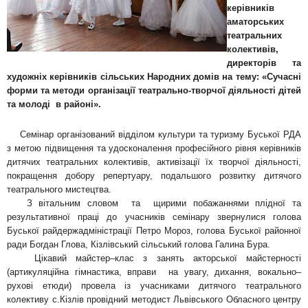
керівників
аматорських
театральних
колективів,
директорів та
художніх керівників сільських Народних домів на тему: «Сучасні
форми та методи організації театрально-творчої діяльності дітей
та молоді в районі».
Семінар організований відділом культури та туризму Буської РДА
з метою підвищення та удосконалення професійного рівня керівників
дитячих театральних колективів, активізації їх творчої діяльності,
покращення добору репертуару, подальшого розвитку дитячого
театрального мистецтва.
З вітальним словом та щирими побажаннями плідної та
результативної праці до учасників семінару звернулися голова
Буської райдержадміністрації Петро Мороз, голова Буської районної
ради Богдан Глова, Кізлівський сільський голова Галина Бура.
Цікавий майстер–клас з занять акторської майстерності
(артикуляційна гімнастика, вправи на увагу, дихання, вокально–
рухові етюди) провела із учасниками дитячого театрального
колективу с.Кізлів провідний методист Львівського Обласного центру