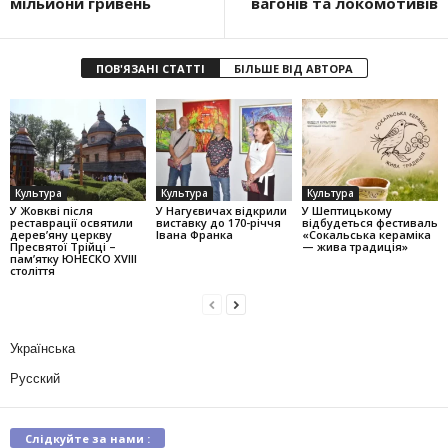
мільйони гривень
вагонів та локомотивів
ПОВ'ЯЗАНІ СТАТТІ
БІЛЬШЕ ВІД АВТОРА
Культура
Культура
Культура
У Жовкві після
У Нагуєвичах відкрили
У Шептицькому
реставрації освятили
виставку до 170-річчя
відбудеться фестиваль
дерев’яну церкву
Івана Франка
«Сокальська кераміка
Пресвятої Трійці –
— жива традиція»
пам’ятку ЮНЕСКО XVIII
століття
Українська
Русский
Слідкуйте за нами :