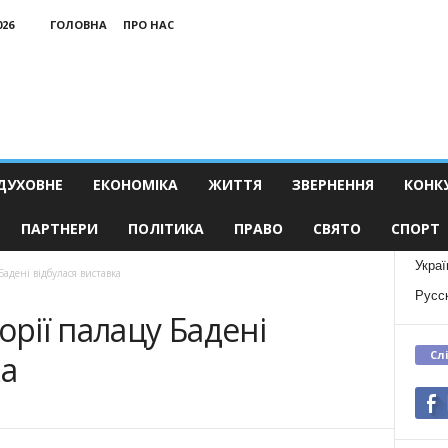
026
ГОЛОВНА
ПРО НАС
ДУХОВНЕ
ЕКОНОМІКА
ЖИТТЯ
ЗВЕРНЕННЯ
КОНК
ПАРТНЕРИ
ПОЛІТИКА
ПРАВО
СВЯТО
СПОРТ
Украї
Бадені відбулася виставка
Русс
орії палацу Бадені
Сл
ка