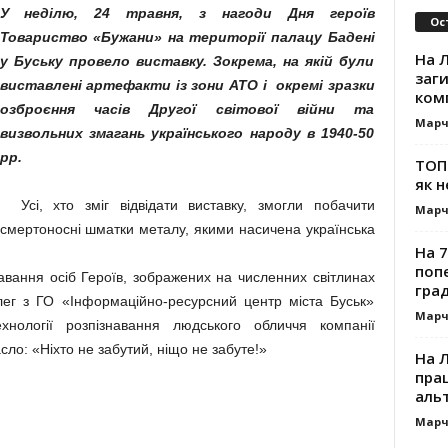
У неділю, 24 травня, з нагоди Дня героїв
Ос
Товариство «Бужани» на території палацу Бадені
На Л
у Буську провело виставку. Зокрема, на якій були
заг
виставлені артефакти із зони АТО і окремі зразки
ком
озброєння часів Другої світової війни та
Марч
визвольних змагань українського народу в 1940-50
рр.
ТОП-
як н
Усі, хто зміг відвідати виставку, змогли побачити
Марч
смертоносні шматки металу, якими насичена українська
На 7
поп
вання осіб Героїв, зображених на численних світлинах
гра
ег з ГО «Інформаційно-ресурсний центр міста Буськ»
Марч
хнології розпізнавання людського обличчя компанії
ло: «Ніхто не забутий, ніщо не забуте!»
На 
прац
альт
Марч