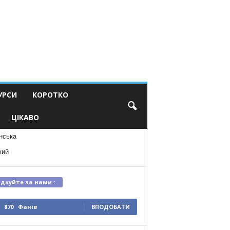
УРСИ
КОРОТКО
ЦІКАВО
нська
кий
ідкуйте за нами :
870
Фанів
ВПОДОБАТИ