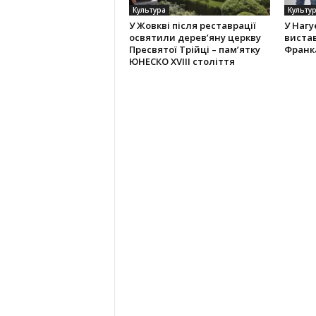
Культура
Культу
У Жовкві після реставрації
У Нагу
освятили дерев’яну церкву
вистав
Пресвятої Трійці – пам’ятку
Франк
ЮНЕСКО XVIII століття