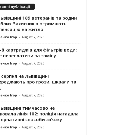
танні публікації
ьвівщині 189 ветеранів та родин
иблих Захисників отримають
пенсацію на житло
енко Ігор
-
August 7, 2026
8 картриджів для фільтрів води:
е переплатити за заміну
енко Ігор
-
August 7, 2026
 серпня на Львівщині
ереджають про грози, шквали та
д
енко Ігор
-
August 7, 2026
Львівщині тимчасово не
ювала лінія 102: поліція нагадала
ернативні способи зв’язку
енко Ігор
-
August 7, 2026