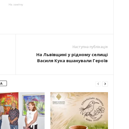
На замітку
Наступна публікація
На Львівщині у рідному селищі
Василя Кука вшанували Героїв
РА