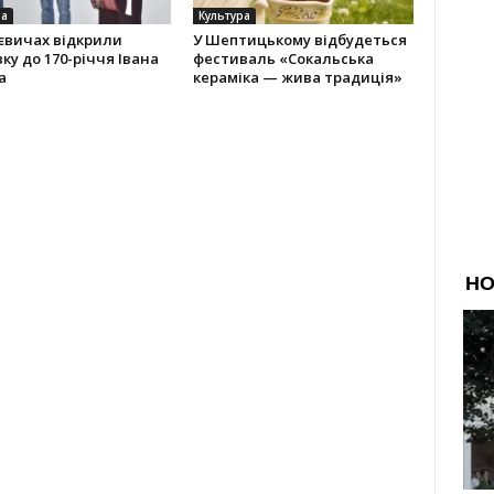
ра
Культура
євичах відкрили
У Шептицькому відбудеться
ку до 170-річчя Івана
фестиваль «Сокальська
а
кераміка — жива традиція»