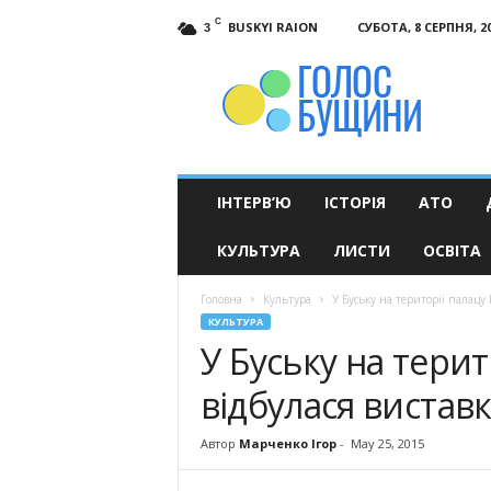
C
BUSKYI RAION
СУБОТА, 8 СЕРПНЯ, 2
3
Голос
Бущини
ІНТЕРВ’Ю
ІСТОРІЯ
АТО
КУЛЬТУРА
ЛИСТИ
ОСВІТА
Головна
Культура
У Буську на території палацу 
КУЛЬТУРА
У Буську на терит
відбулася вистав
Автор
Марченко Ігор
-
May 25, 2015