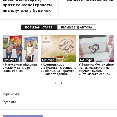
протитанкової гранати,
яка влучила у будинок
ПОВ'ЯЗАНІ СТАТТІ
БІЛЬШЕ ВІД АВТОРА
Культура
Культура
Культура
У Нагуєвичах відкрили
У Шептицькому
У Великих Мостах дітям
виставку до 170-річчя
відбудеться фестиваль
полеглих захисників
Івана Франка
«Сокальська кераміка
вручили кулони
— жива традиція»
«Батьківське серце»
Українська
Русский