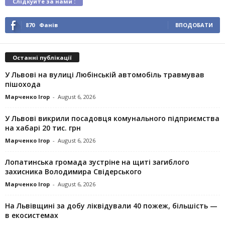
Слідкуйте за нами :
870
Фанів
ВПОДОБАТИ
Останні публікації
У Львові на вулиці Любінській автомобіль травмував
пішохода
Марченко Ігор
-
August 6, 2026
У Львові викрили посадовця комунального підприємства
на хабарі 20 тис. грн
Марченко Ігор
-
August 6, 2026
Лопатинська громада зустріне на щиті загиблого
захисника Володимира Свідерського
Марченко Ігор
-
August 6, 2026
На Львівщині за добу ліквідували 40 пожеж, більшість —
в екосистемах