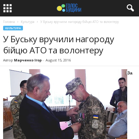
Головна
Культура
У Буську вручили нагороду бійцю АТО та волонтеру
КУЛЬТУРА
У Буську вручили нагороду
бійцю АТО та волонтеру
Автор
Марченко Ігор
-
August 15, 2016
За