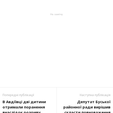
На замітку
Попередні публікації
Наступна публікація
В Авдіївці дві дитини
Депутат Буської
отримали поранення
районної ради вирішив
внаслідок розриву
скласти повноваження