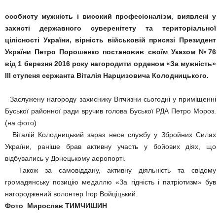
особисту мужність і високий професіоналізм, виявлені у
захисті державного суверенітету та територіальної
цілісності України, вірність військовій присязі Президент
України Петро Порошенко постановив своїм Указом №76
від 1 березня 2016 року нагородити орденом «За мужність»
III ступеня сержанта Віталія Нарцизовича Колодницького.
Заслужену нагороду захиснику Вітчизни сьогодні у приміщенні
Буської районної ради вручив голова Буської РДА Петро Мороз.
(на фото)
Віталій Колодницький зараз несе службу у Збройних Силах
України, раніше брав активну участь у бойових діях, що
відбувались у Донецькому аеропорті.
Також за самовіддану, активну діяльність та свідому
громадянську позицію медаллю «За гідність і патріотизм» був
нагороджений волонтер Ігор Войціцький.
Фото Мирослав ТИМЧИШИН