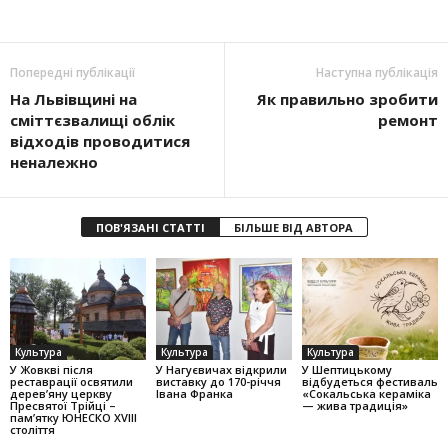
Попередні публікації
Наступна публікація
На Львівщині на
Як правильно зробити
сміттєзвалищі облік
ремонт
відходів проводитися
неналежно
ПОВ'ЯЗАНІ СТАТТІ
БІЛЬШЕ ВІД АВТОРА
Культура
Культура
Культура
У Жовкві після
У Нагуєвичах відкрили
У Шептицькому
реставрації освятили
виставку до 170-річчя
відбудеться фестиваль
дерев’яну церкву
Івана Франка
«Сокальська кераміка
Пресвятої Трійці –
— жива традиція»
пам’ятку ЮНЕСКО XVIII
століття