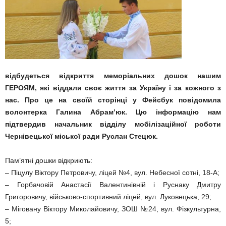
відбудеться відкриття меморіальних дошок нашим
ГЕРОЯМ, які віддали своє життя за Україну і за кожного з
нас. Про це на своїй сторінці у Фейсбук повідомила
волонтерка Галина Абрам’юк. Цю інформацію нам
підтвердив начальник відділу мобілізаційної роботи
Чернівецької міської ради Руслан Стецюк.
Пам’ятні дошки відкриють:
– Піцулу Віктору Петровичу, ліцей №4, вул. Небесної сотні, 18-А;
– Горбачовій Анастасії Валентинівній і Руснаку Дмитру
Григоровичу, військово-спортивний ліцей, вул. Луковецька, 29;
– Міговану Віктору Миколайовичу, ЗОШ №24, вул. Фізкультурна,
5;