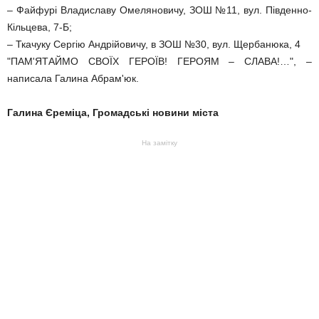
– Файфурі Владиславу Омеляновичу, ЗОШ №11, вул. Південно-
Кільцева, 7-Б;
– Ткачуку Сергію Андрійовичу, в ЗОШ №30, вул. Щербанюка, 4
"ПАМ'ЯТАЙМО СВОЇХ ГЕРОЇВ! ГЕРОЯМ – СЛАВА!…", –
написала Галина Абрам'юк.
Галина Єреміца, Громадські новини міста
На замітку