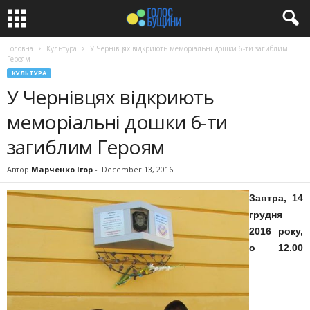
Головна
Культура
У Чернівцях відкриють меморіальні дошки 6-ти загиблим
Героям
КУЛЬТУРА
У Чернівцях відкриють
меморіальні дошки 6-ти
загиблим Героям
Автор
Марченко Ігор
-
December 13, 2016
Завтра, 14
грудня
2016 року,
о 12.00