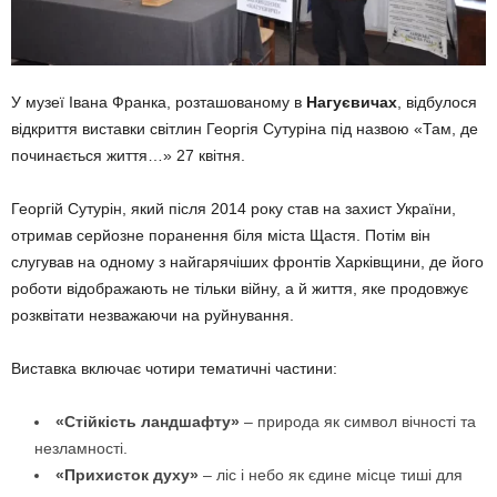
У музеї Івана Франка, розташованому в
Нагуєвичах
, відбулося
відкриття виставки світлин Георгія Сутуріна під назвою «Там, де
починається життя…» 27 квітня.
Георгій Сутурін, який після 2014 року став на захист України,
отримав серйозне поранення біля міста Щастя. Потім він
слугував на одному з найгарячіших фронтів Харківщини, де його
роботи відображають не тільки війну, а й життя, яке продовжує
розквітати незважаючи на руйнування.
Виставка включає чотири тематичні частини:
«Стійкість ландшафту»
– природа як символ вічності та
незламності.
«Прихисток духу»
– ліс і небо як єдине місце тиші для