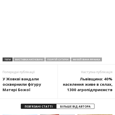
ТЕГИ
ВИСТАВКА НАГУЄВИЧІ
ГЕОРГІЙ СУТУРІН
МУЗЕЙ ІВАНА ФРАНКА
Попередні публікації
Наступна публікація
У Жовкві вандали
Львівщина: 40%
осквернили фігуру
населення живе в селах,
Матері Божої
1300 агропідприємств
ПОВ'ЯЗАНІ СТАТТІ
БІЛЬШЕ ВІД АВТОРА