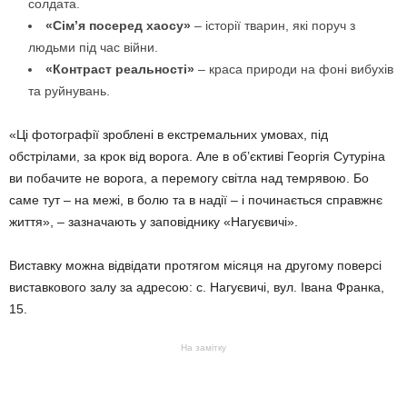
солдата.
«Сім’я посеред хаосу»
– історії тварин, які поруч з
людьми під час війни.
«Контраст реальності»
– краса природи на фоні вибухів
та руйнувань.
«Ці фотографії зроблені в екстремальних умовах, під
обстрілами, за крок від ворога. Але в об’єктиві Георгія Сутуріна
ви побачите не ворога, а перемогу світла над темрявою. Бо
саме тут – на межі, в болю та в надії – і починається справжнє
життя», – зазначають у заповіднику «Нагуєвичі».
Виставку можна відвідати протягом місяця на другому поверсі
виставкового залу за адресою: с. Нагуєвичі, вул. Івана Франка,
15.
На замітку