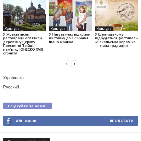
Культура
Культура
Культура
У Жовкві після
У Нагуєвичах відкрили
У Шептицькому
реставрації освятили
виставку до 170-річчя
відбудеться фестиваль
дерев’яну церкву
Івана Франка
«Сокальська кераміка
Пресвятої Трійці –
— жива традиція»
пам’ятку ЮНЕСКО XVIII
століття
Українська
Русский
Слідкуйте за нами :
870
Фанів
ВПОДОБАТИ