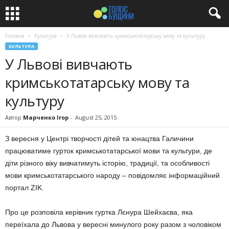
Головна
Культура
У Львові вивчають кримськотатарську мову та культуру
КУЛЬТУРА
У Львові вивчають
кримськотатарську мову та
культуру
Автор
Марченко Ігор
-
August 25, 2015
З вересня у Центрі творчості дітей та юнацтва Галичини
працюватиме гурток кримськотатарської мови та культури, де
діти різного віку вивчатимуть історію, традиції, та особливості
мови кримськотатарського народу – повідомляє інформаційний
портал ZIK.
Про це розповіла керівник гуртка Лєнура Шейхаєва, яка
переїхала до Львова у вересні минулого року разом з чоловіком