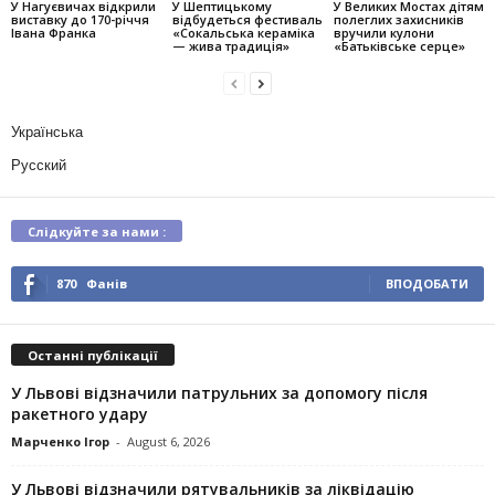
У Нагуєвичах відкрили
У Шептицькому
У Великих Мостах дітям
виставку до 170-річчя
відбудеться фестиваль
полеглих захисників
Івана Франка
«Сокальська кераміка
вручили кулони
— жива традиція»
«Батьківське серце»
Українська
Русский
Слідкуйте за нами :
870
Фанів
ВПОДОБАТИ
Останні публікації
У Львові відзначили патрульних за допомогу після
ракетного удару
Марченко Ігор
-
August 6, 2026
У Львові відзначили рятувальників за ліквідацію