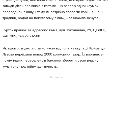
завжди дітей порівнюю з квітами – їх зараз з одної клумби
пересадили в іншу, і тому їм потрібно зберегти коріння, наші
традиції, бодай на побутовому рівні», – зазначила Лєнура.
Гурток працює за адресою: Львів, вул. Вахнянина, 29, ЦТДЮГ,
каб. 305, тел 2750-500.
Як відомо, згідно зі статистикою від початку окупації Криму до
Львова переїхали понад 2000 кримських татар. Їх вирізняє з-
поміж інших переселенців бажання зберегти свою власну
культурну і релігійну ідентичність.
На замітку