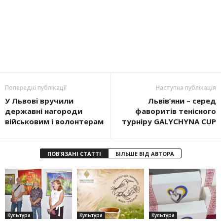
Попередні публікації
Наступна публікація
У Львові вручили
Львів’яни – серед
державні нагороди
фаворитів тенісного
військовим і волонтерам
турніру GALYCHYNA CUP
ПОВ'ЯЗАНІ СТАТТІ
БІЛЬШЕ ВІД АВТОРА
Культура
Культура
Культура