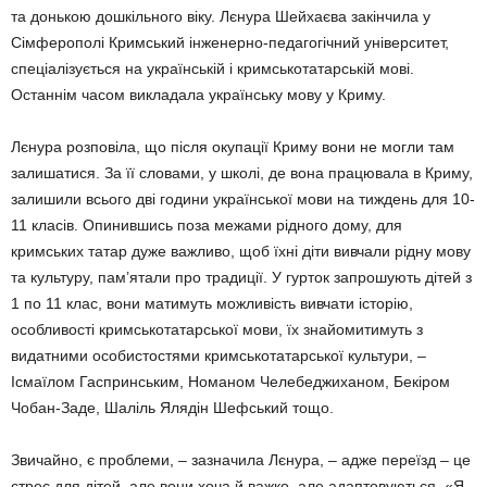
та донькою дошкільного віку. Лєнура Шейхаєва закінчила у
Сімферополі Кримський інженерно-педагогічний університет,
спеціалізується на українській і кримськотатарській мові.
Останнім часом викладала українську мову у Криму.
Лєнура розповіла, що після окупації Криму вони не могли там
залишатися. За її словами, у школі, де вона працювала в Криму,
залишили всього дві години української мови на тиждень для 10-
11 класів. Опинившись поза межами рідного дому, для
кримських татар дуже важливо, щоб їхні діти вивчали рідну мову
та культуру, пам’ятали про традиції. У гурток запрошують дітей з
1 по 11 клас, вони матимуть можливість вивчати історію,
особливості кримськотатарської мови, їх знайомитимуть з
видатними особистостями кримськотатарської культури, –
Ісмаїлом Гаспринським, Номаном Челебеджиханом, Бекіром
Чобан-Заде, Шаліль Ялядін Шефський тощо.
Звичайно, є проблеми, – зазначила Лєнура, – адже переїзд – це
стрес для дітей, але вони хоча й важко, але адаптовуються. «Я