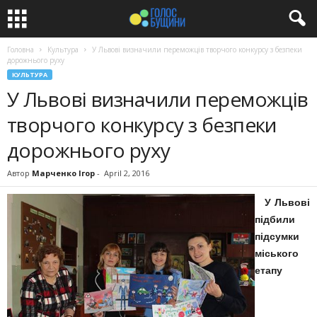
Головна
Культура
У Львові визначили переможців творчого конкурсу з безпеки
дорожнього руху
КУЛЬТУРА
У Львові визначили переможців
творчого конкурсу з безпеки
дорожнього руху
Автор
Марченко Ігор
-
April 2, 2016
У Львові
підбили
підсумки
міського
етапу