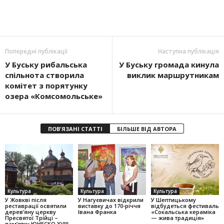
Попередні публікації
Наступна публікація
У Буську рибальська
У Буську громада кинула
спільнота створила
виклик маршрутникам
комітет з порятунку
озера «Комсомольське»
ПОВ'ЯЗАНІ СТАТТІ
БІЛЬШЕ ВІД АВТОРА
Культура
Культура
Культура
У Жовкві після
У Нагуєвичах відкрили
У Шептицькому
реставрації освятили
виставку до 170-річчя
відбудеться фестиваль
дерев’яну церкву
Івана Франка
«Сокальська кераміка
Пресвятої Трійці –
— жива традиція»
пам’ятку ЮНЕСКО XVIII