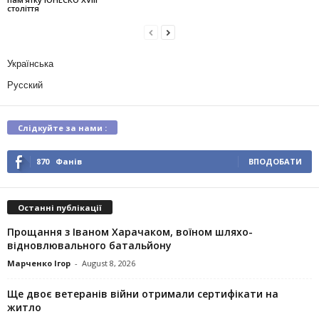
століття
Українська
Русский
Слідкуйте за нами :
870
Фанів
ВПОДОБАТИ
Останні публікації
Прощання з Іваном Харачаком, воїном шляхо-
відновлювального батальйону
Марченко Ігор
-
August 8, 2026
Ще двоє ветеранів війни отримали сертифікати на
житло