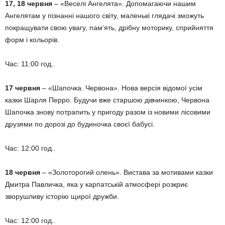
17, 18 червня
– «Веселі Ангелята». Допомагаючи нашим
Ангелятам у пізнанні нашого світу, маленькі глядачі зможуть
покращувати свою увагу, пам’ять, дрібну моторику, сприйняття
форм і кольорів.
Час: 11:00 год..
17 червня
– «Шапочка. Червона». Нова версія відомої усім
казки Шарля Перро. Будучи вже старшою дівчинкою, Червона
Шапочка знову потрапить у пригоду разом із новими лісовими
друзями по дорозі до будиночка своєї бабусі.
Час: 12:00 год..
18 червня
– «Золоторогий олень». Вистава за мотивами казки
Дмитра Павличка, яка у карпатській атмосфері розкриє
зворушливу історію щирої дружби.
Час: 12:00 год..