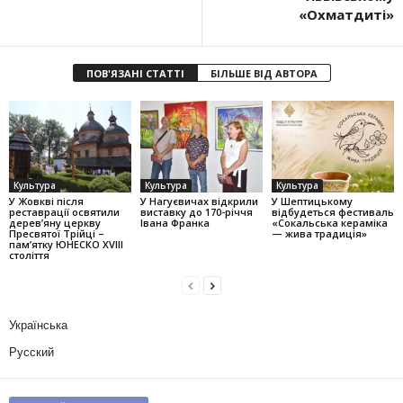
«Охматдиті»
ПОВ'ЯЗАНІ СТАТТІ
БІЛЬШЕ ВІД АВТОРА
Культура
Культура
Культура
У Жовкві після
У Нагуєвичах відкрили
У Шептицькому
реставрації освятили
виставку до 170-річчя
відбудеться фестиваль
дерев’яну церкву
Івана Франка
«Сокальська кераміка
Пресвятої Трійці –
— жива традиція»
пам’ятку ЮНЕСКО XVIII
століття
Українська
Русский