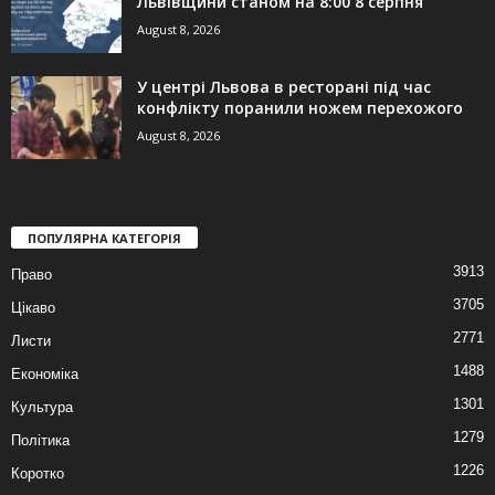
Львівщини станом на 8:00 8 серпня
August 8, 2026
У центрі Львова в ресторані під час
конфлікту поранили ножем перехожого
August 8, 2026
ПОПУЛЯРНА КАТЕГОРІЯ
3913
Право
3705
Цікаво
2771
Листи
1488
Економіка
1301
Культура
1279
Політика
1226
Коротко