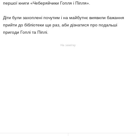
першої книги «Чеберяйчики Гопля і Піпля».
Діти були захоплені почутим і на майбутнє виявили бажання
прийти до бібліотеки ще раз, аби дізнатися про подальші
пригоди Гоплі та Піплі.
На замітку