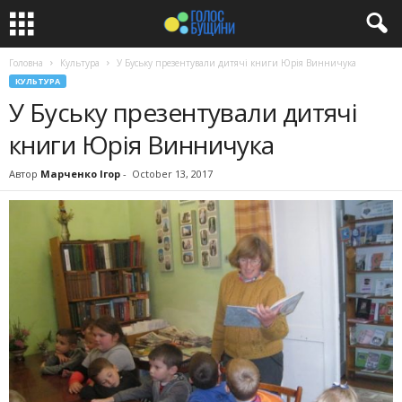
Головна
Культура
У Буську презентували дитячі книги Юрія Винничука
КУЛЬТУРА
У Буську презентували дитячі
книги Юрія Винничука
Автор
Марченко Ігор
-
October 13, 2017