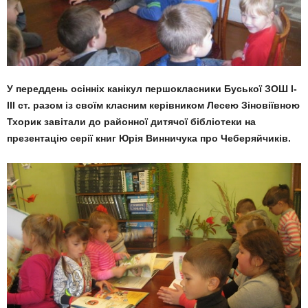
У переддень осінніх канікул першокласники Буської ЗОШ І-
ІІІ ст. разом із своїм класним керівником Лесею Зіновіївною
Тхорик завітали до районної дитячої бібліотеки на
презентацію серії книг Юрія Винничука про Чеберяйчиків.