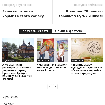
Попередні публікації
Наступна публікація
Яким кормом ви
Пройшли ”Козацькі
кормите свого собаку
забави” у Буській школі
ПОВ'ЯЗАНІ СТАТТІ
БІЛЬШЕ ВІД АВТОРА
Культура
Культура
Культура
У Жовкві після
У Нагуєвичах відкрили
У Шептицькому
реставрації освятили
виставку до 170-річчя
відбудеться фестиваль
дерев’яну церкву
Івана Франка
«Сокальська кераміка
Пресвятої Трійці –
— жива традиція»
пам’ятку ЮНЕСКО XVIII
століття
Українська
Русский