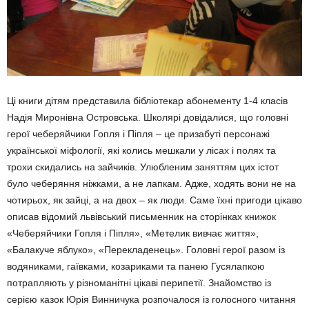
Ці книги дітям представила бібліотекар абонементу 1-4 класів
Надія Миронівна Островська. Школярі довідалися, що головні
герої чеберяйчики Гопля і Піпля – це призабуті персонажі
української міфології, які колись мешкали у лісах і полях та
трохи скидались на зайчиків. Улюбленим заняттям цих істот
було чеберяння ніжками, а не лапкам. Адже, ходять вони не на
чотирьох, як зайці, а на двох – як люди. Саме їхні пригоди цікаво
описав відомий львівський письменник на сторінках книжок
«Чеберяйчики Гопля і Піпля», «Метелик вивчає життя»,
«Балакуче яблуко», «Перекладенець». Головні герої разом із
водяниками, гаївками, козариками та панею Гусялапкою
потрапляють у різноманітні цікаві перипетії. Знайомство із
серією казок Юрія Винничука розпочалося із голосного читання