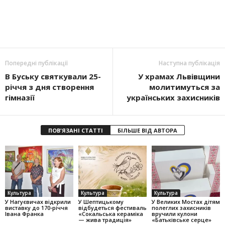
Попередні публікації
Наступна публікація
В Буську святкували 25-
У храмах Львівщини
річчя з дня створення
молитимуться за
гімназії
українських захисників
ПОВ'ЯЗАНІ СТАТТІ
БІЛЬШЕ ВІД АВТОРА
Культура
Культура
Культура
У Нагуєвичах відкрили
У Шептицькому
У Великих Мостах дітям
виставку до 170-річчя
відбудеться фестиваль
полеглих захисників
Івана Франка
«Сокальська кераміка
вручили кулони
— жива традиція»
«Батьківське серце»