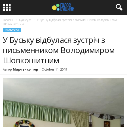
Головна
Культура
У Буську відбулася зустріч з письменником Володимиром
Шовкошитним
КУЛЬТУРА
У Буську відбулася зустріч з
письменником Володимиром
Шовкошитним
Автор
Марченко Ігор
-
October 11, 2019