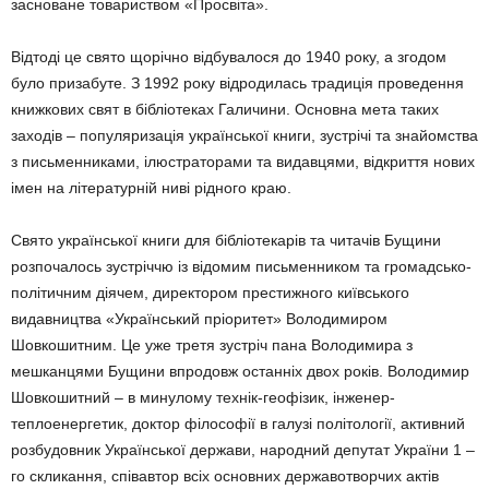
засноване товариством «Просвіта».
Відтоді це свято щорічно відбувалося до 1940 року, а згодом
було призабуте. З 1992 року відродилась традиція проведення
книжкових свят в бібліотеках Галичини. Основна мета таких
заходів – популяризація української книги, зустрічі та знайомства
з письменниками, ілюстраторами та видавцями, відкриття нових
імен на літературній ниві рідного краю.
Свято української книги для бібліотекарів та читачів Бущини
розпочалось зустріччю із відомим письменником та громадсько-
політичним діячем, директором престижного київського
видавництва «Український пріоритет» Володимиром
Шовкошитним. Це уже третя зустріч пана Володимира з
мешканцями Бущини впродовж останніх двох років. Володимир
Шовкошитний – в минулому технік-геофізик, інженер-
теплоенергетик, доктор філософії в галузі політології, активний
розбудовник Української держави, народний депутат України 1 –
го скликання, співавтор всіх основних державотворчих актів