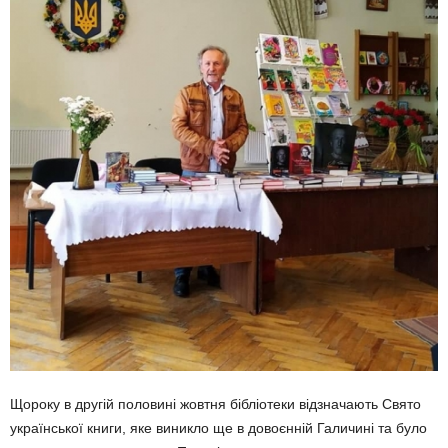
Щороку в другій половині жовтня бібліотеки відзначають Свято
української книги, яке виникло ще в довоєнній Галичині та було