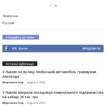
Українська
Русский
Слідкуйте за нами :
870
Фанів
ВПОДОБАТИ
Останні публікації
У Львові на вулиці Любінській автомобіль травмував
пішохода
Марченко Ігор
-
August 6, 2026
У Львові викрили посадовця комунального підприємства
на хабарі 20 тис. грн
Марченко Ігор
-
August 6, 2026