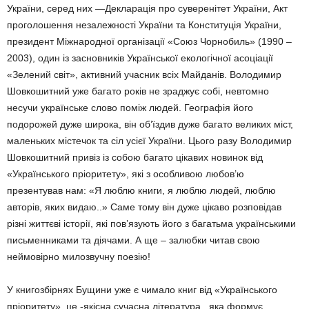
України, серед них —Декларація про суверенітет України, Акт
проголошення незалежності України та Конституція України,
президент Міжнародної організації «Союз Чорнобиль» (1990 –
2003), один із засновників Української екологічної асоціації
«Зелений світ», активний учасник всіх Майданів. Володимир
Шовкошитний уже багато років не зраджує собі, невтомно
несучи українське слово поміж людей. Географія його
подорожей дуже широка, він об’їздив дуже багато великих міст,
маленьких містечок та сіл усієї України. Цього разу Володимир
Шовкошитний привіз із собою багато цікавих новинок від
«Українського пріоритету», які з особливою любов’ю
презентував нам: «Я люблю книги, я люблю людей, люблю
авторів, яких видаю..» Саме тому він дуже цікаво розповідав
різні життєві історії, які пов’язують його з багатьма українськими
письменниками та діячами. А ще – залюбки читав свою
неймовірно милозвучну поезію!
У книгозбірнях Бущини уже є чимало книг від «Українського
пріоритету», це -якісна сучасна література , яка формує