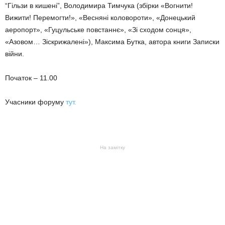
“Гільзи в кишені”, Володимира Тимчука (збірки «Вогнити!
Вижити! Перемогти!», «Весняні коловороти», «Донецький
аеропорт», «Гуцульське повстаннє», «Зі сходом сонця»,
«Азовом… Зіскрижалені»), Максима Бутка, автора книги Записки
війни.
Початок – 11.00
Учасники форуму
тут.
На замітку