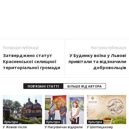
Попередні публікації
Наступна публікація
Затверджено статут
У Будинку воїна у Львові
Красненської селищної
привітали та відзначили
територіальної громади
добровольців
ПОВ'ЯЗАНІ СТАТТІ
БІЛЬШЕ ВІД АВТОРА
Культура
Культура
Культура
У Жовкві після
У Нагуєвичах відкрили
У Шептицькому