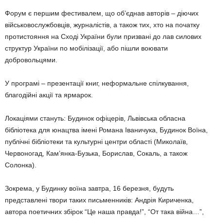
Форум є першим фестивалем, що об’єднав авторів – діючих
військовослужбовців, журналістів, а також тих, хто на початку
протистояння на Сході України були призвані до лав силових
структур України по мобілізації, або пішли воювати
добровольцями.
У програмі – презентації книг, неформальне спілкування,
благодійні акції та ярмарок.
Локаціями стануть: Будинок офіцерів, Львівська обласна
бібліотека для юнацтва імені Романа Іваничука, Будинок Воїна,
публічні бібліотеки та культурні центри області (Миколаїв,
Червоногад, Кам’янка-Бузька, Борислав, Сокаль, а також
Солонка).
Зокрема, у Будинку воїна завтра, 16 березня, будуть
представлені твори таких письменників: Андрія Кириченка,
автора поетичних збірок “Це наша правда!”, “От така війна…”,