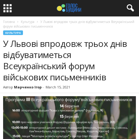
Головна
Культура
У Львові впродовж трьох днів відбуватиметься Всеукраїнський
форум військових письменників
КУЛЬТУРА
У Львові впродовж трьох днів
відбуватиметься
Всеукраїнський форум
військових письменників
Автор
Марченко Ігор
-
March 15, 2021