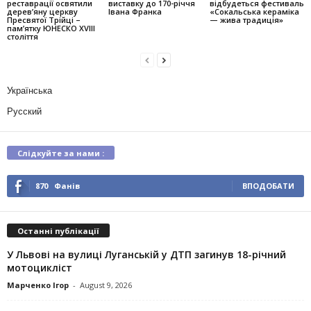
реставрації освятили
виставку до 170-річчя
відбудеться фестиваль
дерев’яну церкву
Івана Франка
«Сокальська кераміка
Пресвятої Трійці –
— жива традиція»
пам’ятку ЮНЕСКО XVIII
століття
Українська
Русский
Слідкуйте за нами :
870
Фанів
ВПОДОБАТИ
Останні публікації
У Львові на вулиці Луганській у ДТП загинув 18-річний
мотоцикліст
Марченко Ігор
-
August 9, 2026