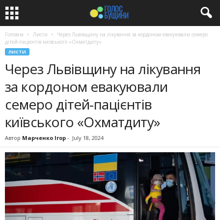
Головна
Листи
Через Львівщину на лікування за кордоном евакуювали семеро
дітей-пацієнтів київського «Охматдиту»
ЛИСТИ
Через Львівщину на лікування
за кордоном евакуювали
семеро дітей-пацієнтів
київського «Охматдиту»
Автор
Марченко Ігор
-
July 18, 2024