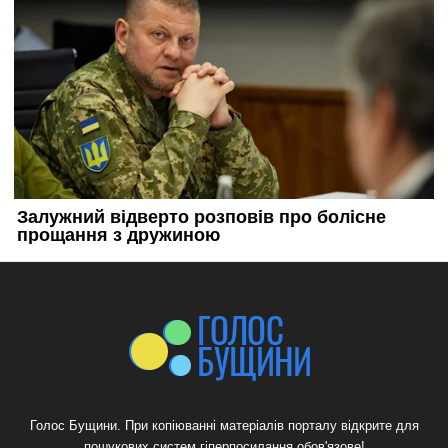
Голос Бущини. При копіюванні матеріалів порталу відкрите для
пошукових систем гіперпосилання обов'язове!