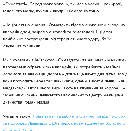
«Охматдиті». Серед захворювань, які має малеча – рак крові,
головного мозку, пухлини внутрішніх органів тощо.
«Національна лікарня «Охматдит» відома лікуванням складних
випадків дітей, зокрема онкології та гематології. І ці дітки
найбільше постраждали від терористичного удару, бо їх
лікування зупинили.
Ми з колегами з Київського «Охматдиту» та нашими німецькими
партнерами обрали кілька випадків, які потребують негайної
допомоги та евакуації. Дорога – довга і це важко для дітей, тому
вони проходять через так звані хаби, одним з яких є Львів, і наші
медзаклади. Після цього вирушають на лікування за кордон», –
зазначив очільник Львівського Регіонального центру медицини
дитинства Роман Кізима.
Читайте також:
Нові палати та кабінети фізичної реабілітації: як
за підтримки Львівської ОВА працює нове відділення обласного
госпіталю (відео)