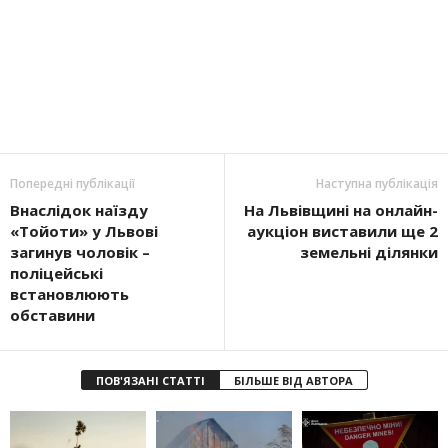
Попередні публікації
Наступна публікація
Внаслідок наїзду
На Львівщині на онлайн-
«Тойоти» у Львові
аукціон виставили ще 2
загинув чоловік –
земельні ділянки
поліцейські
встановлюють
обставини
ПОВ'ЯЗАНІ СТАТТІ
БІЛЬШЕ ВІД АВТОРА