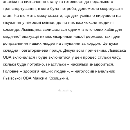
аналізи на визначення стану та готовності до подальшого
транспортування, в кого була потреба, допомогли скоригувати
стан. На цю мить можу сказати, що діти успішно вирушили на
лікування у німецькі клініки, де на них вже чекали медичні
команди. Львівщина залишається одним із ключових хабів для
медичної евакуації як між лікарнями нашої держави, так і для
доправлення наших людей на лікування за кордон. Це дуже
складна і багаторівнева праця. Дякую всім причетним. Львівська
ОВА включалася і буде включатися у цей процес стільки часу,
скільки буде потрібно, і настільки – наскільки знадобиться.
Головне – здоров’я наших людей», – наголосив начальник
Львівської ОВА Максим Козицький.
На замітку