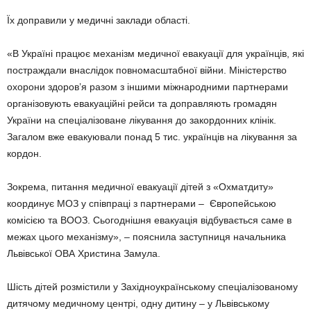
Їх доправили у медичні заклади області.
«В Україні працює механізм медичної евакуації для українців, які
постраждали внаслідок повномасштабної війни. Міністерство
охорони здоров’я разом з іншими міжнародними партнерами
організовують евакуаційні рейси та доправляють громадян
України на спеціалізоване лікування до закордонних клінік.
Загалом вже евакуювали понад 5 тис. українців на лікування за
кордон.
Зокрема, питання медичної евакуації дітей з «Охматдиту»
координує МОЗ у співпраці з партнерами – Європейською
комісією та ВООЗ. Сьогоднішня евакуація відбувається саме в
межах цього механізму», – пояснила заступниця начальника
Львівської ОВА Христина Замула.
Шість дітей розмістили у Західноукраїнському спеціалізованому
дитячому медичному центрі, одну дитину – у Львівському