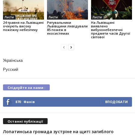
Листи
Листи
Листи
24 травня на Львівщині
Рятувальники
На Львівщині
очікують високу
Львівщини ліквідували
виявлено
пожежну небезпеку
85 пожеж в
вибухонебезпечні
екосистемах
предмети часів Другої
світової
Українська
Русский
Слідкуйте за нами :
870
Фанів
ВПОДОБАТИ
Останні публікації
Лопатинська громада зустріне на щиті загиблого