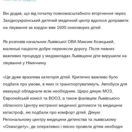
Він додав, що від початку повномасштабного вторгнення через
Західноукраїнський дитячий медичний центр вдалося доправити
на лікування за кордон вже 1600 онкохворих дітей.
Як розповів начальник Львівської ОВА Максим Козицький,
маленькі пацієнти добре перенесли дорогу. Після певних
важливих процедур у медзакладах Львівщини діти вирушили на
лікування у Німеччину.
«Це дуже вразлива категорія дітей. Критично важливо було
подбати про умови, в яких їх транспортуватимуть. Автобуси для
евакуації обладнали всім необхідним. Щиро дякую МОЗ,
Європейській комісії та ВООЗ, а також фахівцям Львівського
обласного Центру екстреної медичної допомоги та медицини
катастроф, які подбали про комфорт дітей. Дякую
Регіональному центру медицини дитинства та львівському
«Охматдиту», де оперативно і якісно провели дітям необхідні