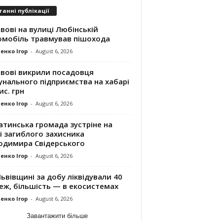
танні публікації
вові на вулиці Любінській
омобіль травмував пішохода
енко Ігор
-
August 6, 2026
ьвові викрили посадовця
унального підприємства на хабарі
ис. грн
енко Ігор
-
August 6, 2026
атинська громада зустріне на
і загиблого захисника
одимира Свідерського
енко Ігор
-
August 6, 2026
ьвівщині за добу ліквідували 40
еж, більшість — в екосистемах
енко Ігор
-
August 6, 2026
Завантажити більше