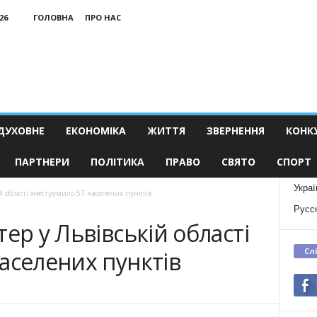
26
ГОЛОВНА
ПРО НАС
ДУХОВНЕ
ЕКОНОМІКА
ЖИТТЯ
ЗВЕРНЕННЯ
КОНК
ПАРТНЕРИ
ПОЛІТИКА
ПРАВО
СВЯТО
СПОРТ
Украї
й області знеструмило 57 населених пунктів
Русс
ер у Львівській області
Сл
аселених пунктів