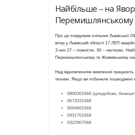
Найбільше – на Явор
Перемишлянському т
Про це повідомив очільник Львівської 
вітер у Львівській області 17 ЛЕП аварі
З них 27 – повністю, 30 – частково. Най
Перемишлянському та Жовківському на
Над відновленням живлення працюють 9
техніки. Якщо ви побачили пошкоджені 
0800301568 (цілодобово, безкошт
0673331568
0504601568
0931701568
0322907568