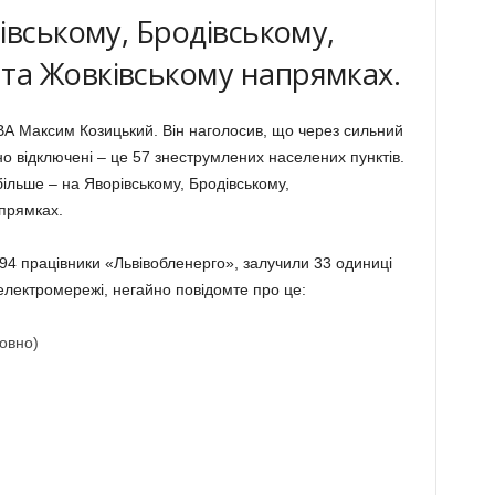
івському, Бродівському,
а Жовківському напрямках.
ОВА Максим Козицький. Він наголосив, що через сильний
йно відключені – це 57 знеструмлених населених пунктів.
більше – на Яворівському, Бродівському,
прямках.
4 працівники «Львівобленерго», залучили 33 одиниці
електромережі, негайно повідомте про це:
овно)