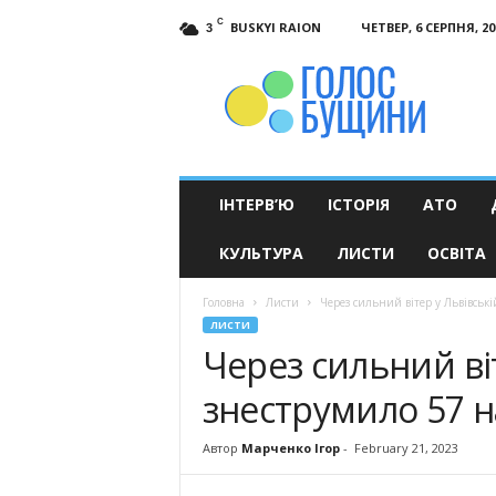
C
BUSKYI RAION
ЧЕТВЕР, 6 СЕРПНЯ, 20
3
Голос
Бущини
ІНТЕРВ’Ю
ІСТОРІЯ
АТО
КУЛЬТУРА
ЛИСТИ
ОСВІТА
Головна
Листи
Через сильний вітер у Львівські
ЛИСТИ
Через сильний віт
знеструмило 57 н
Автор
Марченко Ігор
-
February 21, 2023