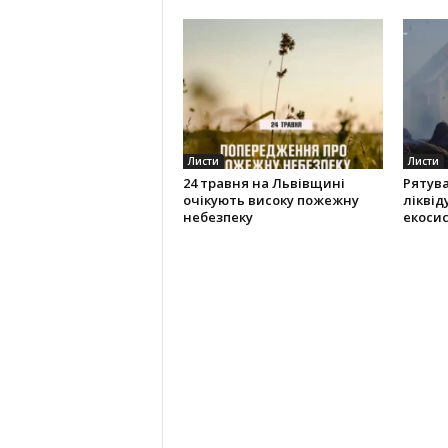
Листи
Листи
24 травня на Львівщині
Рятув
очікують високу пожежну
ліквід
небезпеку
екоси