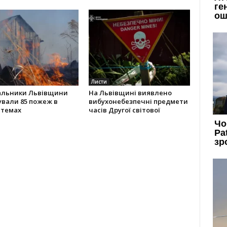
Листи
альники Львівщини
На Львівщині виявлено
ували 85 пожеж в
вибухонебезпечні предмети
стемах
часів Другої світової