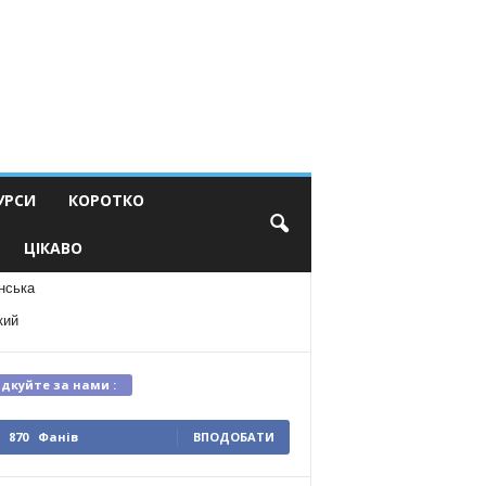
УРСИ
КОРОТКО
ЦІКАВО
нська
кий
ідкуйте за нами :
870
Фанів
ВПОДОБАТИ