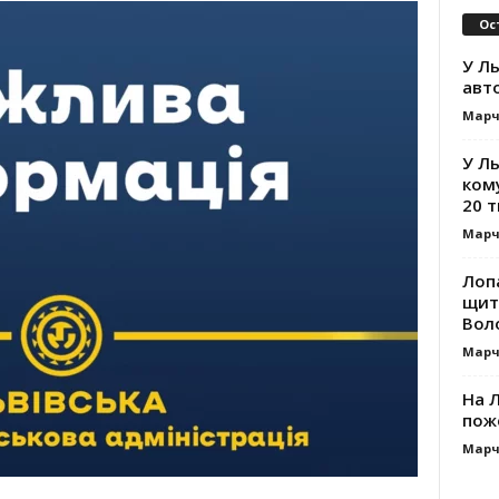
Ос
У Ль
авт
Марч
У Л
ком
20 т
Марч
Лоп
щит
Вол
Марч
На Л
пож
Марч