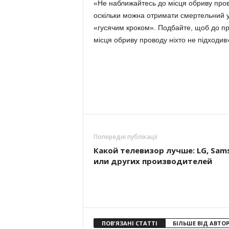
«Не наближайтесь до місця обриву прово
оскільки можна отримати смертельний у
«гусячим кроком». Подбайте, щоб до пр
місця обриву проводу ніхто не підходив
Попередні публікації
Какой телевизор лучше: LG, Sam
или других производителей
ПОВ'ЯЗАНІ СТАТТІ
БІЛЬШЕ ВІД АВТО