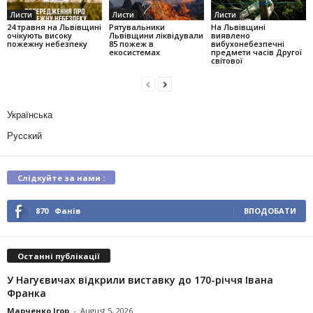
Листи
Листи
Листи
24 травня на Львівщині
Рятувальники
На Львівщині
очікують високу
Львівщини ліквідували
виявлено
пожежну небезпеку
85 пожеж в
вибухонебезпечні
екосистемах
предмети часів Другої
світової
Українська
Русский
Слідкуйте за нами :
870
Фанів
ВПОДОБАТИ
Останні публікації
У Нагуєвичах відкрили виставку до 170-річчя Івана
Франка
Марченко Ігор
-
August 5, 2026