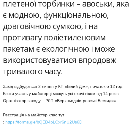
плетеної торбинки – авоськи, яка
є модною, функціональною,
довговічною сумкою, і на
противагу поліетиленовим
пакетам є екологічною і може
використовуватися впродовж
тривалого часу.
Захід відбудеться 2 липня у КП «Білий Дім», початок о 12 год.
Взяти участь у майстерці можуть усі охочі віком від 14 років.
Організатор заходу – РЛП «Верхньодністровські Бескиди».
Реєстрація на майстер клас тут
:
https://forms.gle/bQED4pLCxr6nU2Us6
