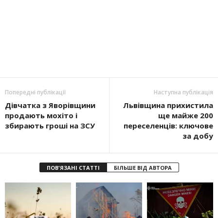
Попередні публікації
Наступна публікація
Дівчатка з Яворівщини
Львівщина прихистила
продають мохіто і
ще майже 200
збирають гроші на ЗСУ
переселенців: ключове
за добу
ПОВ'ЯЗАНІ СТАТТІ
БІЛЬШЕ ВІД АВТОРА