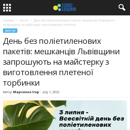
Головна
Листи
День без поліетиленових пакетів: мешканців Львівщини
запрошують на майстерку з виготовлення плетеної...
ЛИСТИ
День без поліетиленових
пакетів: мешканців Львівщини
запрошують на майстерку з
виготовлення плетеної
торбинки
Автор
Марченко Ігор
-
July 1, 2022