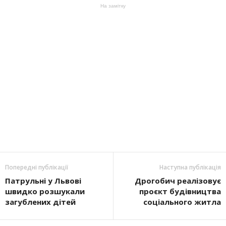
На замітку
Попередні публікації
Наступна публікація
Патрульні у Львові
Дрогобич реалізовує
швидко розшукали
проєкт будівництва
загублених дітей
соціального житла