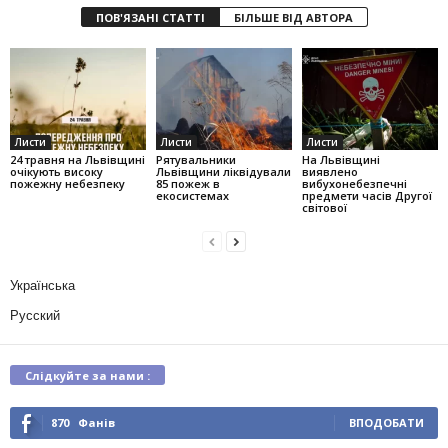
ПОВ'ЯЗАНІ СТАТТІ
БІЛЬШЕ ВІД АВТОРА
Листи
Листи
Листи
24 травня на Львівщині
Рятувальники
На Львівщині
очікують високу
Львівщини ліквідували
виявлено
пожежну небезпеку
85 пожеж в
вибухонебезпечні
екосистемах
предмети часів Другої
світової
Українська
Русский
Слідкуйте за нами :
870
Фанів
ВПОДОБАТИ