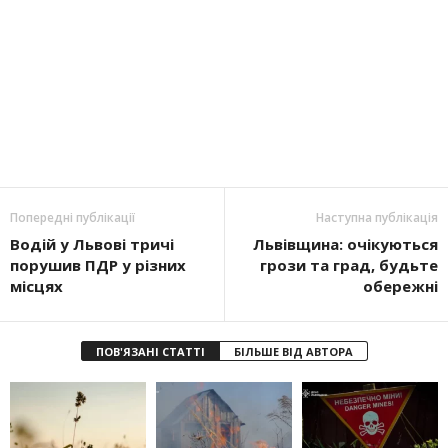
Попередні публікації
Наступна публікація
Водій у Львові тричі
Львівщина: очікуються
порушив ПДР у різних
грози та град, будьте
місцях
обережні
ПОВ'ЯЗАНІ СТАТТІ
БІЛЬШЕ ВІД АВТОРА