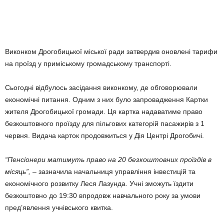
Виконком Дрогобицької міської ради затвердив оновлені тарифи
на проїзд у приміському громадському транспорті.
Сьогодні відбулось засідання виконкому, де обговорювали
економічні питання. Одним з них було запровадження Картки
жителя Дрогобицької громади. Ця картка надаватиме право
безкоштовного проїзду для пільгових категорій пасажирів з 1
червня. Видача карток продовжиться у Дія Центрі Дрогобичі.
“Пенсіонери матимуть право на 20 безкоштовних проїздів в
місяць”,
– зазначила начальниця управління інвестицій та
економічного розвитку Леся Лазунда. Учні зможуть їздити
безкоштовно до 19:30 впродовж навчального року за умови
пред’явлення учнівського квитка.