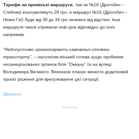
Тарифи на приміські маршрути
, такі як №18 (Дрогобич –
Стебник) коштуватимуть 28 грн, а маршрут №16 (Дрогобич –
Нижні Гаї) буде від 30 до 34 грн залежно від відстані. Інші
маршрути також отримали нові ціни відповідно до їхніх
напрямків.
“Недопустимо організовувати самовільні стоянки
транспорту”,
– наголосив міський голова щодо проблеми
несанкціонованих зупинок біля “Океану” та на вулиці
Володимира Великого. Виконком планує винести додатковий
проєкт рішення для врегулювання цієї ситуації.
Джерело
На замітку