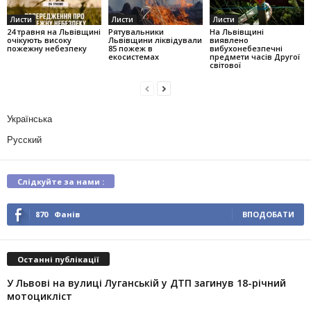
Листи
Листи
Листи
24 травня на Львівщині
Рятувальники
На Львівщині
очікують високу
Львівщини ліквідували
виявлено
пожежну небезпеку
85 пожеж в
вибухонебезпечні
екосистемах
предмети часів Другої
світової
Українська
Русский
Слідкуйте за нами :
870
Фанів
ВПОДОБАТИ
Останні публікації
У Львові на вулиці Луганській у ДТП загинув 18-річний
мотоцикліст