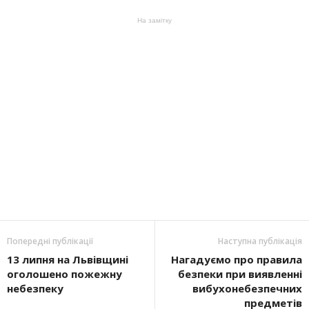
На замітку
Попередні публікації
Наступна публікація
13 липня на Львівщині
Нагадуємо про правила
оголошено пожежну
безпеки при виявленні
небезпеку
вибухонебезпечних
предметів