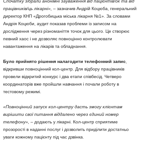
Спочатку зібрали анонімні зауваження від пацієнтів/ок та від
працівників/ць лікарні»,
– зазначив Андрій Коцюба, генеральний
директор КНП «Дрогобицька міська лікарня №1». За словами
Андрія Коцюби, аудит показав проблеми із записом на
дослідження через різноманіття точок для цього. Це створює
певний хаос і не дозволяє повноцінно контролювати
навантаження на лікарів та обладнання.
Було прийнято рішення налагодити телефонний запис
,
відкривши повноцінний кол-центр. Для відбору працівників
провели відкритий конкурс і два етапи співбесід. Четверо
координаторів вже пройшли навчання і почали роботу в
тестовому режимі.
«Повноцінний запуск кол-центру дасть змогу клієнтам
вирішити свої питання віддалено через єдиний номер
телефону»,
– додають у лікарні. Кол-центр сприятиме
прозорості в наданні послуг і дозволить приділити достатньо
уваги кожному пацієнту під час дзвінка.