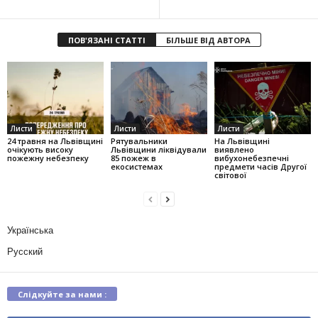
ПОВ'ЯЗАНІ СТАТТІ
БІЛЬШЕ ВІД АВТОРА
Листи
Листи
Листи
24 травня на Львівщині
Рятувальники
На Львівщині
очікують високу
Львівщини ліквідували
виявлено
пожежну небезпеку
85 пожеж в
вибухонебезпечні
екосистемах
предмети часів Другої
світової
Українська
Русский
Слідкуйте за нами :