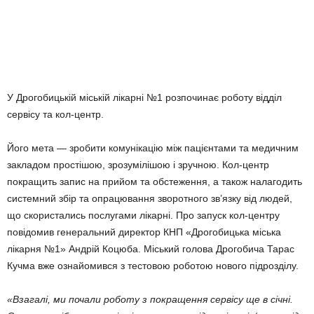
У Дрогобицькій міській лікарні №1 розпочинає роботу відділ
сервісу та кол-центр.
Його мета — зробити комунікацію між пацієнтами та медичним
закладом простішою, зрозумілішою і зручною. Кол-центр
покращить запис на прийом та обстеження, а також налагодить
системний збір та опрацювання зворотного зв’язку від людей,
що скористались послугами лікарні. Про запуск кол-центру
повідомив генеральний директор КНП «Дрогобицька міська
лікарня №1» Андрій Коцюба. Міський голова Дрогобича Тарас
Кучма вже ознайомився з тестовою роботою нового підрозділу.
«Взагалі, ми почали роботу з покращення сервісу ще в січні.