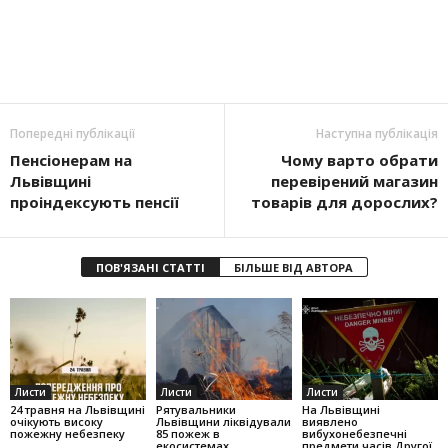
Попередні публікації
Наступна публікація
Пенсіонерам на
Чому варто обрати
Львівщині
перевірений магазин
проіндексують пенсії
товарів для дорослих?
ПОВ'ЯЗАНІ СТАТТІ
БІЛЬШЕ ВІД АВТОРА
Листи
Листи
Листи
24 травня на Львівщині
Рятувальники
На Львівщині
очікують високу
Львівщини ліквідували
виявлено
пожежну небезпеку
85 пожеж в
вибухонебезпечні
екосистемах
предмети часів Другої