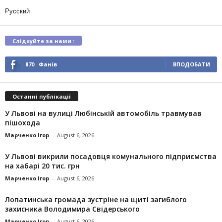
Русский
Слідкуйте за нами :
870
Фанів
ВПОДОБАТИ
Останні публікації
У Львові на вулиці Любінській автомобіль травмував
пішохода
Марченко Ігор
-
August 6, 2026
У Львові викрили посадовця комунального підприємства
на хабарі 20 тис. грн
Марченко Ігор
-
August 6, 2026
Лопатинська громада зустріне на щиті загиблого
захисника Володимира Свідерського
Марченко Ігор
-
August 6, 2026