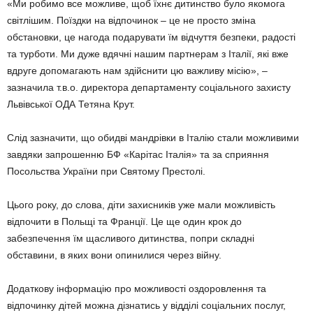
«Ми робимо все можливе, щоб їхнє дитинство було якомога
світлішим. Поїздки на відпочинок – це не просто зміна
обстановки, це нагода подарувати їм відчуття безпеки, радості
та турботи. Ми дуже вдячні нашим партнерам з Італії, які вже
вдруге допомагають нам здійснити цю важливу місію», –
зазначила т.в.о. директора департаменту соціального захисту
Львівської ОДА Тетяна Крут.
Слід зазначити, що обидві мандрівки в Італію стали можливими
завдяки запрошенню БФ «Карітас Італія» та за сприяння
Посольства України при Святому Престолі.
Цього року, до слова, діти захисників уже мали можливість
відпочити в Польщі та Франції. Це ще один крок до
забезпечення їм щасливого дитинства, попри складні
обставини, в яких вони опинилися через війну.
Додаткову інформацію про можливості оздоровлення та
відпочинку дітей можна дізнатись у відділі соціальних послуг,