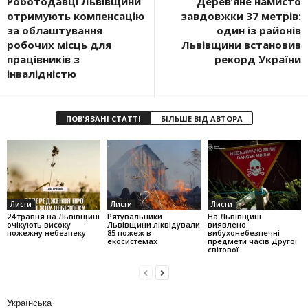
Роботодавці Львівщини
Деревʼяне намисто
отримують компенсацію
завдовжки 37 метрів:
за облаштування
один із районів
робочих місць для
Львівщини встановив
працівників з
рекорд України
інвалідністю
ПОВ'ЯЗАНІ СТАТТІ
БІЛЬШЕ ВІД АВТОРА
Листи
Листи
Листи
24 травня на Львівщині
Рятувальники
На Львівщині
очікують високу
Львівщини ліквідували
виявлено
пожежну небезпеку
85 пожеж в
вибухонебезпечні
екосистемах
предмети часів Другої
світової
Українська