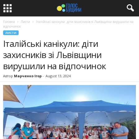
Головна
Листи
Італійські канікули: діти захисників зі Львівщини вирушили на
відпочинок
ЛИСТИ
Італійські канікули: діти
захисників зі Львівщини
вирушили на відпочинок
Автор
Марченко Ігор
-
August 13, 2024