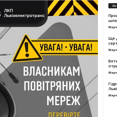
Ос
Про
шля
Марч
Ще 
сер
Марч
Вет
отр
Марч
Гідр
Льві
Марч