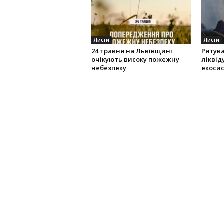
Листи
Листи
24 травня на Львівщині
Рятув
очікують високу пожежну
ліквід
небезпеку
екоси