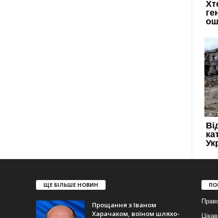
ЩЕ БІЛЬШЕ НОВИН
ПО
Прав
Прощання з Іваном
Харачаком, воїном шляхо-
Цікав