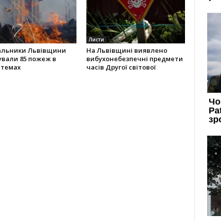
Листи
альники Львівщини
На Львівщині виявлено
ували 85 пожеж в
вибухонебезпечні предмети
стемах
часів Другої світової