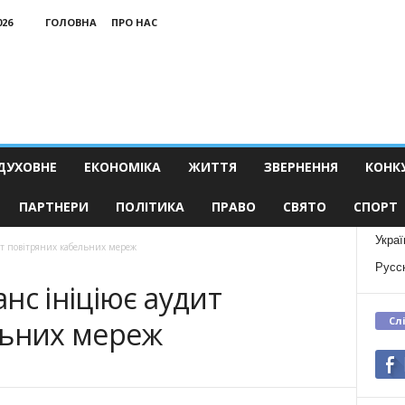
026
ГОЛОВНА
ПРО НАС
ДУХОВНЕ
ЕКОНОМІКА
ЖИТТЯ
ЗВЕРНЕННЯ
КОНК
ПАРТНЕРИ
ПОЛІТИКА
ПРАВО
СВЯТО
СПОРТ
Украї
ит повітряних кабельних мереж
Русс
нс ініціює аудит
Сл
льних мереж