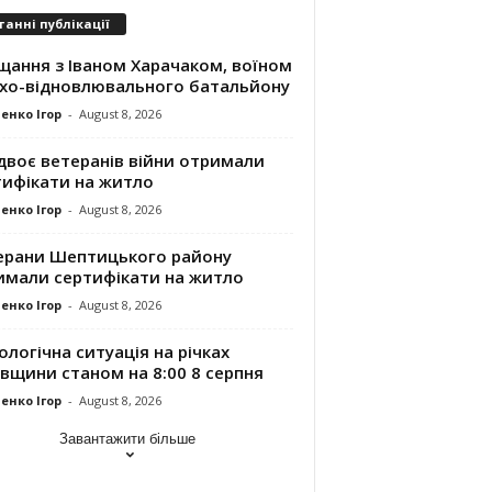
танні публікації
щання з Іваном Харачаком, воїном
хо-відновлювального батальйону
енко Ігор
-
August 8, 2026
двоє ветеранів війни отримали
тифікати на житло
енко Ігор
-
August 8, 2026
ерани Шептицького району
имали сертифікати на житло
енко Ігор
-
August 8, 2026
ологічна ситуація на річках
вщини станом на 8:00 8 серпня
енко Ігор
-
August 8, 2026
Завантажити більше