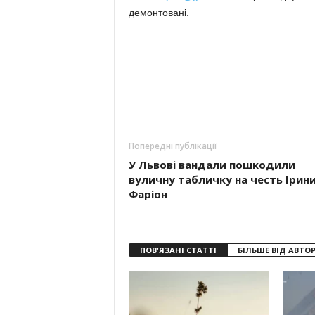
демонтовані.
Попередні публікації
У Львові вандали пошкодили
вуличну табличку на честь Ірин
Фаріон
ПОВ'ЯЗАНІ СТАТТІ
БІЛЬШЕ ВІД АВТО