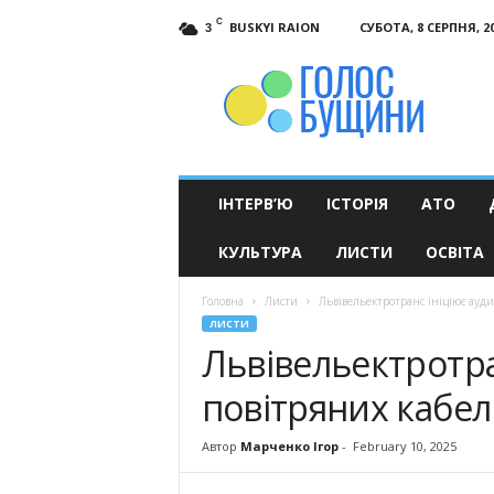
C
BUSKYI RAION
СУБОТА, 8 СЕРПНЯ, 2
3
Голос
Бущини
ІНТЕРВ’Ю
ІСТОРІЯ
АТО
КУЛЬТУРА
ЛИСТИ
ОСВІТА
Головна
Листи
Львівельектротранс ініціює ауд
ЛИСТИ
Львівельектротра
повітряних кабе
Автор
Марченко Ігор
-
February 10, 2025