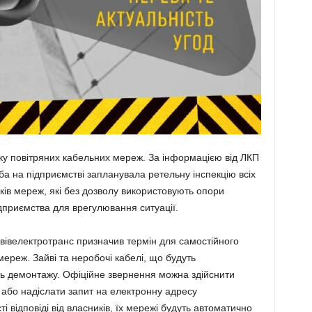
рку повітряних кабельних мереж. За інформацією від ЛКП
а на підприємстві запланувала ретельну інспекцію всіх
ників мереж, які без дозволу використовують опори
дприємства для врегулювання ситуації.
ьвівелектротранс призначив термін для самостійного
ереж. Зайві та неробочі кабелі, що будуть
ють демонтажу. Офіційне звернення можна здійснити
або надіслати запит на електронну адресу
сті відповіді від власників, їх мережі будуть автоматично