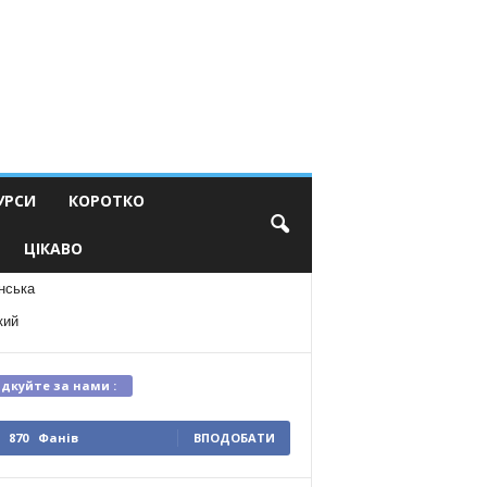
УРСИ
КОРОТКО
ЦІКАВО
нська
кий
ідкуйте за нами :
870
Фанів
ВПОДОБАТИ