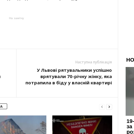
На замітку
Наступна публікація
У Львові рятувальники успішно
и
врятували 70-річну жінку, яка
потрапила в біду у власній квартирі
РА