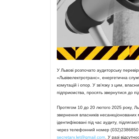
У Львові розпочато аудиторську переві
«Львівелектротранс», енергетична служб
комутацій і опор. У зв’язку з цим, влас
підприємства, просять звернутися до пі
Протягом 10 до 20 лютого 2025 року, Л
звернення власників несанкціонованих м
ідентифіковані під час аудиту, підляга
через телефонний номер (032)2386850 
secretary.let@gmail.com
. У разі відсутно