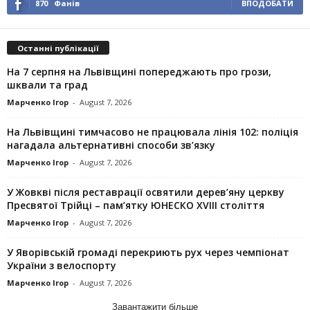
870
Фанів
ВПОДОБАТИ
Останні публікації
На 7 серпня на Львівщині попереджають про грози,
шквали та град
Марченко Ігор
-
August 7, 2026
На Львівщині тимчасово не працювала лінія 102: поліція
нагадала альтернативні способи зв’язку
Марченко Ігор
-
August 7, 2026
У Жовкві після реставрації освятили дерев’яну церкву
Пресвятої Трійці – пам’ятку ЮНЕСКО XVIII століття
Марченко Ігор
-
August 7, 2026
У Яворівській громаді перекриють рух через чемпіонат
України з велоспорту
Марченко Ігор
-
August 7, 2026
Завантажити більше