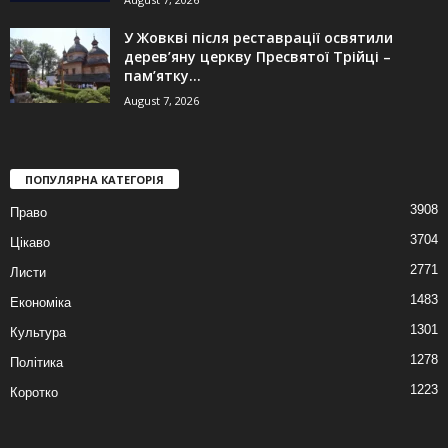
У Жовкві після реставрації освятили
дерев’яну церкву Пресвятої Трійці –
пам’ятку...
August 7, 2026
ПОПУЛЯРНА КАТЕГОРІЯ
3908
Право
3704
Цікаво
2771
Листи
1483
Економіка
1301
Культура
1278
Політика
1223
Коротко