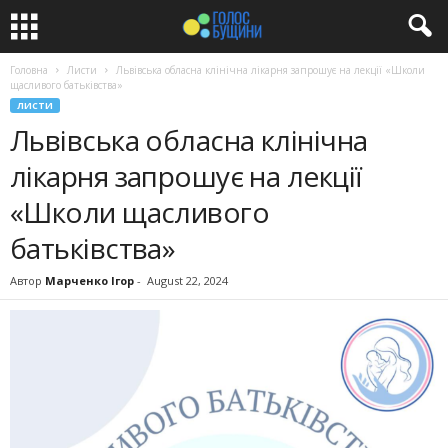
Головна
Листи
Львівська обласна клінічна лікарня запрошує на лекції «Школи
щасливого батьківства»
ЛИСТИ
Львівська обласна клінічна
лікарня запрошує на лекції
«Школи щасливого
батьківства»
Автор
Марченко Ігор
-
August 22, 2024