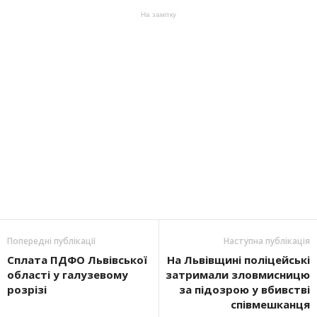
На замітку
Попередні публікації
Наступна публікація
Сплата ПДФО Львівської
На Львівщині поліцейські
області у галузевому
затримали зловмисницю
розрізі
за підозрою у вбивстві
співмешканця