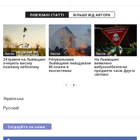
ПОВ'ЯЗАНІ СТАТТІ
БІЛЬШЕ ВІД АВТОРА
Листи
Листи
Листи
24 травня на Львівщині
Рятувальники
На Львівщині
очікують високу
Львівщини ліквідували
виявлено
пожежну небезпеку
85 пожеж в
вибухонебезпечні
екосистемах
предмети часів Другої
світової
Українська
Русский
Слідкуйте за нами :