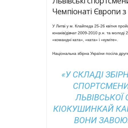
Львівські спортсмен
Чемпіонаті Європи з
У Литві у м. Клайпеда 25-26 квітня про
юнаків/дівчат 2009-2010 р.н. та молоді 
«командні ката», «ката» і «куміте».
Національна збірна України посіла друг
«У СКЛАДІ ЗБІР
СПОРТСМЕНИ
ЛЬВІВСЬКОЇ 
КІОКУШИНКАЙ КАРА
ВОНИ ЗАВОЮ