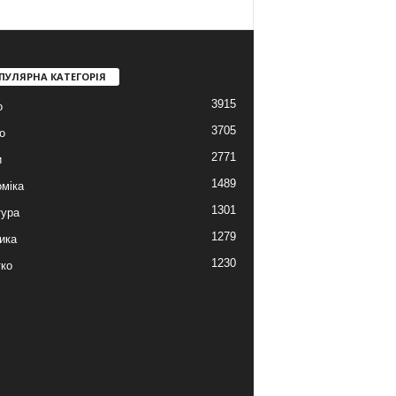
ПУЛЯРНА КАТЕГОРІЯ
3915
о
3705
о
2771
и
1489
міка
1301
тура
1279
ика
1230
ко