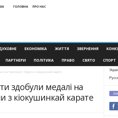
026
ГОЛОВНА
ПРО НАС
ДУХОВНЕ
ЕКОНОМІКА
ЖИТТЯ
ЗВЕРНЕННЯ
КОНК
ПАРТНЕРИ
ПОЛІТИКА
ПРАВО
СВЯТО
СПОРТ
Украї
далі на Чемпіонаті Європи з кіокушинкай карате
Русс
сти здобули медалі на
Сл
и з кіокушинкай карате