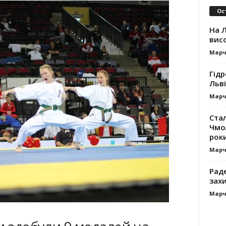
Ос
На Л
вис
Марч
Гідр
Льв
Марч
Ста
Чмол
роки
Марч
Раде
зах
Марч