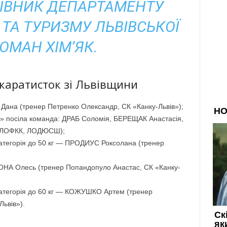
РІВНИК ДЕПАРТАМЕНТУ
 ТА ТУРИЗМУ ЛЬВІВСЬКОЇ
ОМАН ХІМʼЯК.
 каратисток зі Львівщини
Ь Дана (тренер Петренко Олександр, СК «Канку-Львів»);
та» посіла команда: ДРАБ Соломія, БЕРЕЩАК Анастасія,
, ЛОФКК, ЛОДЮСШ);
. категорія до 50 кг — ПРОДИУС Роксолана (тренер
РОНА Олесь (тренер Попандопуло Анастас, СК «Канку-
г. категорія до 60 кг — КОЖУШКО Артем (тренер
ьвів»).