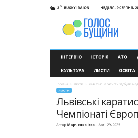
C
BUSKYI RAION
НЕДІЛЯ, 9 СЕРПНЯ, 2
3
Голос
Бущини
ІНТЕРВ’Ю
ІСТОРІЯ
АТО
КУЛЬТУРА
ЛИСТИ
ОСВІТА
Головна
Листи
Львівські каратисти здобули ме
ЛИСТИ
Львівські карати
Чемпіонаті Європ
Автор
Марченко Ігор
-
April 29, 2025