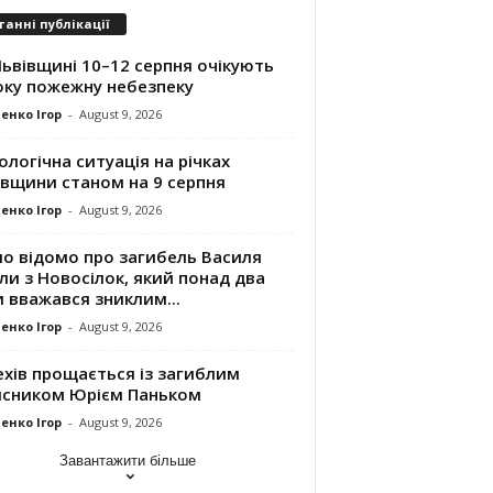
танні публікації
ьвівщині 10–12 серпня очікують
оку пожежну небезпеку
енко Ігор
-
August 9, 2026
ологічна ситуація на річках
івщини станом на 9 серпня
енко Ігор
-
August 9, 2026
ло відомо про загибель Василя
и з Новосілок, який понад два
 вважався зниклим...
енко Ігор
-
August 9, 2026
хів прощається із загиблим
исником Юрієм Паньком
енко Ігор
-
August 9, 2026
Завантажити більше