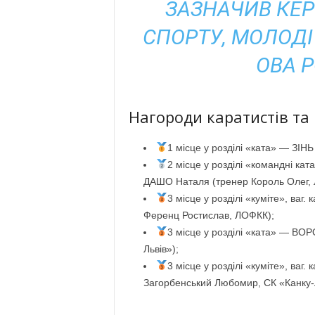
ЗАЗНАЧИВ КЕ
СПОРТУ, МОЛОДІ
ОВА Р
Нагороди каратистів та
1 місце у розділі «ката» — ЗІН
2 місце у розділі «командні ка
ДАШО Наталя (тренер Король Олег
3 місце у розділі «куміте», ваг
Ференц Ростислав, ЛОФКК);
3 місце у розділі «ката» — ВО
Львів»);
3 місце у розділі «куміте», ва
Загорбенський Любомир, СК «Канку-Л