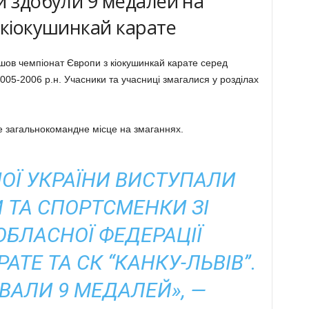
и здобули 9 медалей на
 кіокушинкай карате
йшов чемпіонат Європи з кіокушинкай карате серед
2005-2006 р.н. Учасники та учасниці змагалися у розділах
е загальнокомандне місце на змаганнях.
НОЇ УКРАЇНИ ВИСТУПАЛИ
 ТА СПОРТСМЕНКИ ЗІ
ОБЛАСНОЇ ФЕДЕРАЦІЇ
ТЕ ТА СК “КАНКУ-ЛЬВІВ”.
ВАЛИ 9 МЕДАЛЕЙ», —