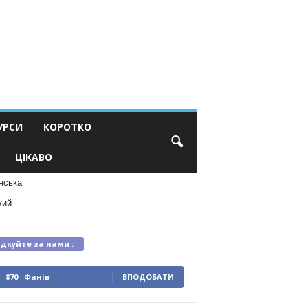
УРСИ
КОРОТКО
ЦІКАВО
нська
кий
ідкуйте за нами :
870
Фанів
ВПОДОБАТИ