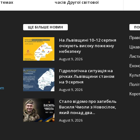
стемах
часів Другої світової
ЩЕ БІЛЬШЕ НОВИН
ПО
Прав
На Львівщині 10–12 серпня
очікують високу пожежну
Цікав
небезпеку
Лист
August 9, 2026
Еконо
Гідрологічна ситуація на
Куль
річках Львівщини станом
на 9 серпня
Політ
om
August 9, 2026
Корот
Стало відомо про загибель
Василя Чмоли з Новосілок,
який понад два...
August 9, 2026