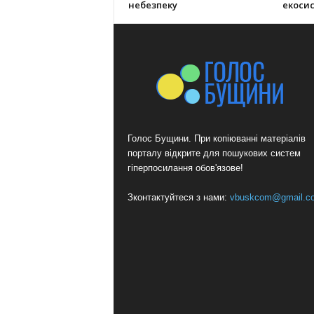
небезпеку
екоси
Голос Бущини. При копіюванні матеріалів
порталу відкрите для пошукових систем
гіперпосилання обов'язове!
Зконтактуйтеся з нами:
vbuskcom@gmail.c