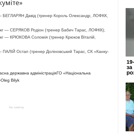
куміте»
кг — БЕГЛАРЯН Давід (тренер Король Олександр, ЛОФКК,
90 кг — СЕРЯКОВ Родіон (тренер Бабич Тарас, ЛОФКК);
65 кг — КРЮКОВА Соломія (тренер Крюков Віталій,
г — ПАЛІЙ Остап (тренер Доліновський Тарас, СК «Канку-
асна державна адміністраціяГО «Національна
Oleg Bilyk
На замітку