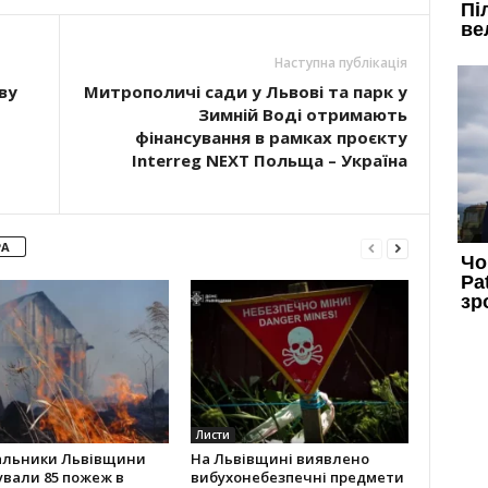
Наступна публікація
ву
Митрополичі сади у Львові та парк у
Зимній Воді отримають
фінансування в рамках проєкту
Interreg NEXT Польща – Україна
РА
Листи
альники Львівщини
На Львівщині виявлено
ували 85 пожеж в
вибухонебезпечні предмети