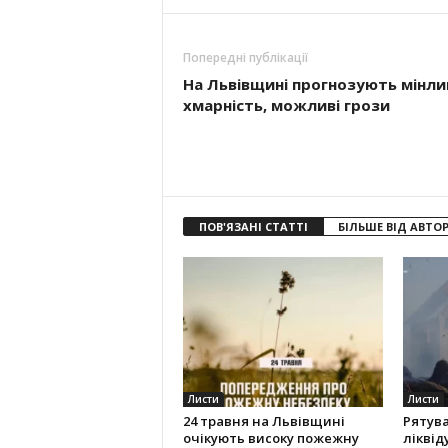
Попередні публікації
На Львівщині прогнозують мінли
хмарність, можливі грози
ПОВ'ЯЗАНІ СТАТТІ
БІЛЬШЕ ВІД АВТО
Листи
Листи
24 травня на Львівщині
Рятув
очікують високу пожежну
ліквід