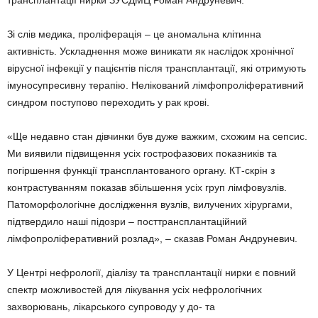
Зі слів медика, проліферація – це аномальна клітинна
активність. Ускладнення може виникати як наслідок хронічної
вірусної інфекції у пацієнтів після трансплантації, які отримують
імуносупресивну терапію. Нелікований лімфопроліферативний
синдром поступово переходить у рак крові.
«Ще недавно стан дівчинки був дуже важким, схожим на сепсис.
Ми виявили підвищення усіх гострофазових показників та
погіршення функції трансплантованого органу. КТ-скрін з
контрастуванням показав збільшення усіх груп лімфовузлів.
Патоморфологічне дослідження вузлів, вилучених хірургами,
підтвердило наші підозри – посттрансплантаційний
лімфопроліферативний розлад», – сказав Роман Андруневич.
У Центрі нефрології, діалізу та трансплантації нирки є повний
спектр можливостей для лікування усіх нефрологічних
захворювань, лікарського супроводу у до- та