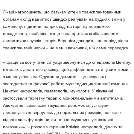
Лікарі наголошують, що батькам дітей з трансплантованими
органами слід навчитись швидко реагувати на будь-які зміни у
самопочутті дитини: наприклад, на гарячку невідомого
походження, особливо, якщо вона протікає із збільшенням
лімфатичних вузлів. Історія Вероніки доводить, що період після
трансплантації нирки – не менш важливий, ніж сама пересадка.
«Краще за все у такій ситуації звернутися до спеціалістів Центру,
які мають достатньо досвіду, щоб диференціювати ці симптоми
з мононуклеозом. Одужання дівчинки – це результат
злагодженої та фахової роботи мультидисциплінарної команди
Центру: нефрологів, гематологів, імунологів. У лікуванні
застосували таргетну терапію монокланальними антитілами.
Адекватне і своєчасне лікування допомогло: усі групи
лімфовузлів повернулись до нормальних розмірів, повністю
відновилась функція нирки та внормувались усі важливі
показники», – розповів керівник Клініки нефрології, діалізу та
трансплантації нирки ЗУСДМЦ Роман Андруневич.