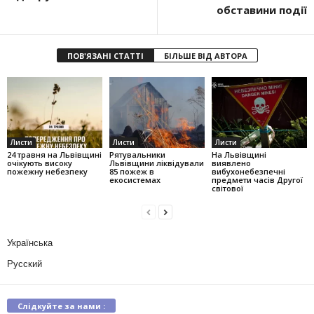
обставини події
ПОВ'ЯЗАНІ СТАТТІ
БІЛЬШЕ ВІД АВТОРА
Листи
Листи
Листи
24 травня на Львівщині
Рятувальники
На Львівщині
очікують високу
Львівщини ліквідували
виявлено
пожежну небезпеку
85 пожеж в
вибухонебезпечні
екосистемах
предмети часів Другої
світової
Українська
Русский
Слідкуйте за нами :