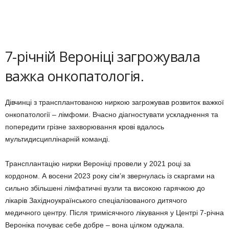
7-річній Вероніці загрожувала
важка онкопатологія.
Дівчинці з трансплантованою ниркою загрожував розвиток важкої
онкопатології – лімфоми. Вчасно діагностувати ускладнення та
попередити грізне захворювання крові вдалось
мультидисциплінарній команді.
Трансплантацію нирки Вероніці провели у 2021 році за
кордоном. А восени 2023 року сім’я звернулась із скаргами на
сильно збільшені лімфатичні вузли та високою гарячкою до
лікарів Західноукраїнського спеціалізованого дитячого
медичного центру. Після тримісячного лікування у Центрі 7-річна
Вероніка почуває себе добре – вона цілком одужала.