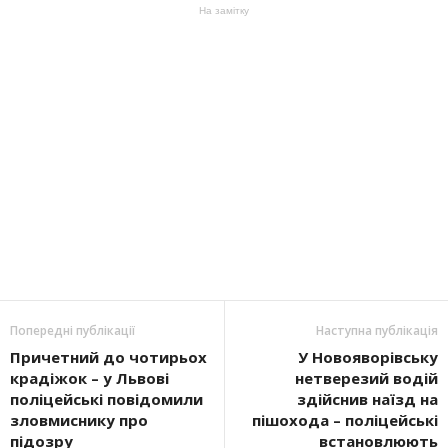
На замітку
Попередні публікації
Наступна публікація
Причетний до чотирьох
У Новояворівську
крадіжок – у Львові
нетверезий водій
поліцейські повідомили
здійснив наїзд на
зловмиснику про
пішохода – поліцейські
підозру
встановлюють