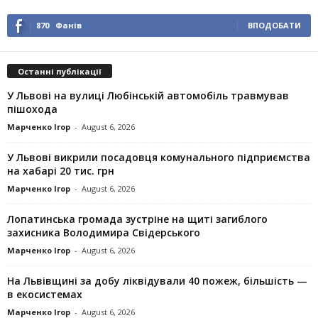
870
Фанів
ВПОДОБАТИ
Останні публікації
У Львові на вулиці Любінській автомобіль травмував
пішохода
Марченко Ігор
-
August 6, 2026
У Львові викрили посадовця комунального підприємства
на хабарі 20 тис. грн
Марченко Ігор
-
August 6, 2026
Лопатинська громада зустріне на щиті загиблого
захисника Володимира Свідерського
Марченко Ігор
-
August 6, 2026
На Львівщині за добу ліквідували 40 пожеж, більшість —
в екосистемах
Марченко Ігор
-
August 6, 2026