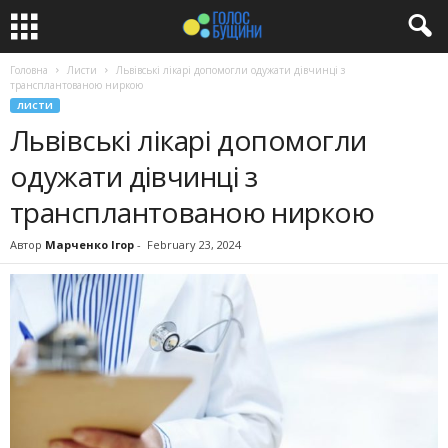
Головна
Листи
Львівські лікарі допомогли одужати дівчинці з
трансплантованою ниркою
ЛИСТИ
Львівські лікарі допомогли
одужати дівчинці з
трансплантованою ниркою
Автор
Марченко Ігор
-
February 23, 2024