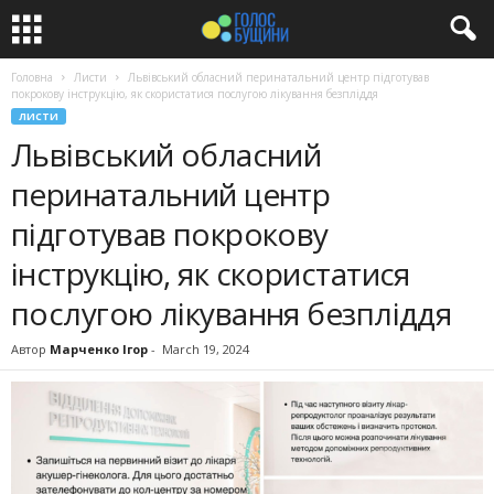
Головна
Листи
Львівський обласний перинатальний центр підготував
покрокову інструкцію, як скористатися послугою лікування безпліддя
ЛИСТИ
Львівський обласний
перинатальний центр
підготував покрокову
інструкцію, як скористатися
послугою лікування безпліддя
Автор
Марченко Ігор
-
March 19, 2024