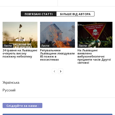
ПОВ'ЯЗАНІ СТАТТІ
БІЛЬШЕ ВІД АВТОРА
Листи
Листи
Листи
24 травня на Львівщині
Рятувальники
На Львівщині
очікують високу
Львівщини ліквідували
виявлено
пожежну небезпеку
85 пожеж в
вибухонебезпечні
екосистемах
предмети часів Другої
світової
Українська
Русский
Слідкуйте за нами :