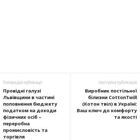
Попередні публікації
Наступна публікація
Провідні галузі
Виробник постільної
Львівщини в частині
білизни CottonTwill
поповнення бюджету
(Котон твіл) в Україні:
податком на доходи
Ваш ключ до комфорту
фізичних осіб –
та якості
переробна
промисловість та
торгівля