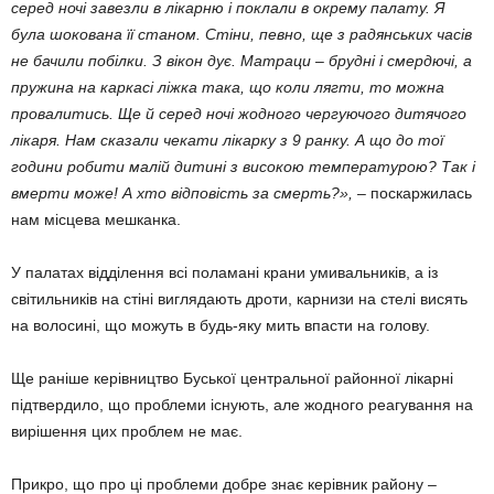
серед ночі завезли в лікарню і поклали в окрему палату. Я
була шокована її станом. Стіни, певно, ще з радянських часів
не бачили побілки. З вікон дує. Матраци – брудні і смердючі, а
пружина на каркасі ліжка така, що коли лягти, то можна
провалитись. Ще й серед ночі жодного чергуючого дитячого
лікаря. Нам сказали чекати лікарку з 9 ранку. А що до тої
години робити малій дитині з високою температурою? Так і
вмерти може! А хто відповість за смерть?»,
– поскаржилась
нам місцева мешканка.
У палатах відділення всі поламані крани умивальників, а із
світильників на стіні виглядають дроти, карнизи на стелі висять
на волосині, що можуть в будь-яку мить впасти на голову.
Ще раніше керівництво Буської центральної районної лікарні
підтвердило, що проблеми існують, але жодного реагування на
вирішення цих проблем не має.
Прикро, що про ці проблеми добре знає керівник району –