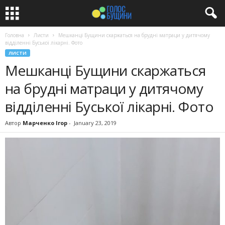
Головна
Листи
Мешканці Бущини скаржаться на брудні матраци у дитячому
відділенні Буської лікарні. Фото
ЛИСТИ
Мешканці Бущини скаржаться
на брудні матраци у дитячому
відділенні Буської лікарні. Фото
Автор
Марченко Ігор
-
January 23, 2019