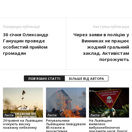
Попередні публікації
Наступна публікація
30 січня Олександр
Через заяви в поліцію у
Ганущин проведе
Винниках не працює
особистий прийом
жодний гральний
громадян
заклад. Активістам
погрожують
ПОВ'ЯЗАНІ СТАТТІ
БІЛЬШЕ ВІД АВТОРА
Листи
Листи
Листи
24 травня на Львівщині
Рятувальники
На Львівщині
очікують високу
Львівщини ліквідували
виявлено
пожежну небезпеку
85 пожеж в
вибухонебезпечні
екосистемах
предмети часів Другої