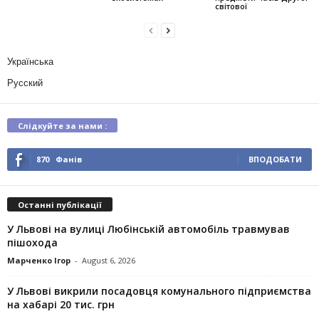
світової
Українська
Русский
Слідкуйте за нами :
870
Фанів
ВПОДОБАТИ
Останні публікації
У Львові на вулиці Любінській автомобіль травмував
пішохода
Марченко Ігор
-
August 6, 2026
У Львові викрили посадовця комунального підприємства
на хабарі 20 тис. грн