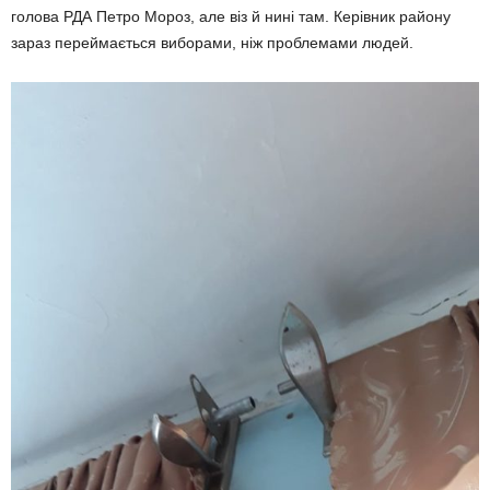
голова РДА Петро Мороз, але віз й нині там. Керівник району
зараз переймається виборами, ніж проблемами людей.