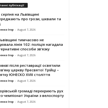
танні публікації
 серпня на Львівщині
ереджають про грози, шквали та
д
енко Ігор
-
August 7, 2026
Львівщині тимчасово не
ювала лінія 102: поліція нагадала
ернативні способи зв’язку
енко Ігор
-
August 7, 2026
вкві після реставрації освятили
в’яну церкву Пресвятої Трійці –
ятку ЮНЕСКО XVIII століття
енко Ігор
-
August 7, 2026
орівській громаді перекриють рух
з чемпіонат України з велоспорту
енко Ігор
-
August 7, 2026