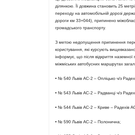
ділянкою. Її довжина становить 25 метр
переходу на автомобільній дорозі держа
дороги км 33+044), припинено міжоблас
громадського транспорту.
З метою недопущення припинення пере
користування, які курсують вищевказа
інформує, що після відкриття наземної
міжміських автобусних маршрутах загал
• № 540 Львів АС-2 – Опліцько ч/з Радех
• № 543 Львів АС-2 – Радванці ч/з Радех
• № 544 Львів АС-2 – Криве – Радехів А
• № 590 Львів АС-2 – Полонична;