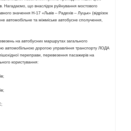
ів. Нагадаємо, що внаслідок руйнування мостового
вного значення H-17 «Львів – Радехів – Луцьк» (відрізок
не автомобільне та міжміське автобусне сполучення,
везень на автобусних маршрутах загального
ною автомобільною дорогою управління транспорту ЛОДА
 пішохідної переправи, перевезення пасажирів на
ьного користування:
ів;
ів;
С;