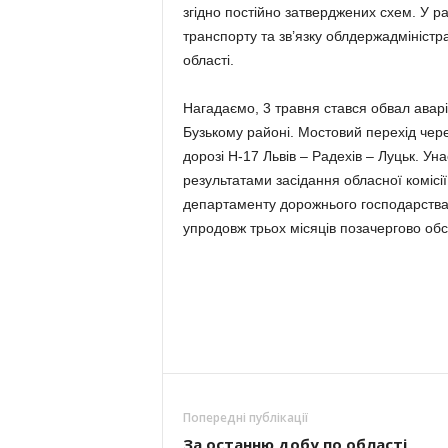
згідно постійно затверджених схем. У р
транспорту та зв’язку облдержадмініст
області.
Нагадаємо, 3 травня стався обвал аварі
Бузькому районі. Мостовий перехід чере
дорозі Н-17 Львів – Радехів – Луцьк. Ун
результатами засідання обласної комісі
департаменту дорожнього господарства
упродовж трьох місяців позачергово обст
Попередні публікації
За останню добу по області