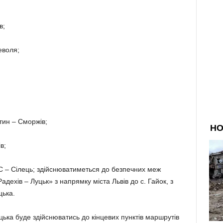
в;
еволя;
тин – Сморжів;
в;
АС – Сілець; здійснюватиметься до безпечних меж
адехів – Луцьк» з напрямку міста Львів до с. Гайок, з
цька.
цька буде здійснюватись до кінцевих пунктів маршрутів