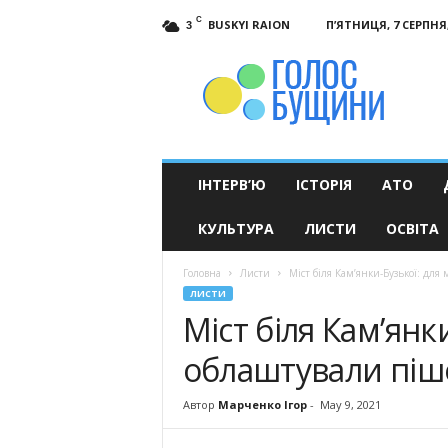
C
BUSKYI RAION
П’ЯТНИЦЯ, 7 СЕРПНЯ,
3
Голос
Бущини
ІНТЕРВ’Ю
ІСТОРІЯ
АТО
КУЛЬТУРА
ЛИСТИ
ОСВІТА
Головна
Листи
Міст біля Кам’янки-Бузької: дл
ЛИСТИ
Міст біля Кам’янк
облаштували піш
Автор
Марченко Ігор
-
May 9, 2021