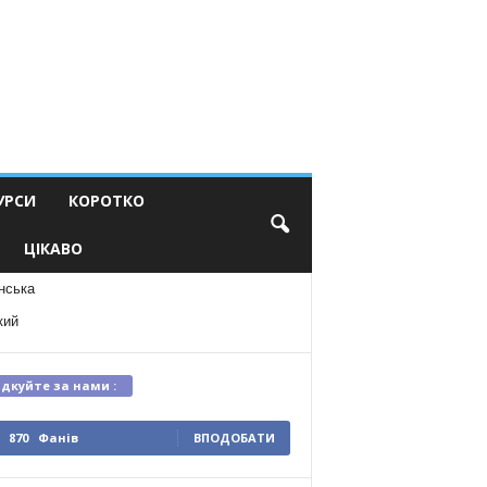
УРСИ
КОРОТКО
ЦІКАВО
нська
кий
ідкуйте за нами :
870
Фанів
ВПОДОБАТИ