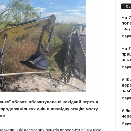
Ос
На 7
поп
гра
Марч
На 
прац
альт
Марч
У Жо
дере
пам’
Марч
ської області облаштувала пішохідний перехід
упродовж кількох днів відповідну секцію мосту
У Яв
чере
ом.
Марч
авколишніх населених пунктів проходити пішки цією