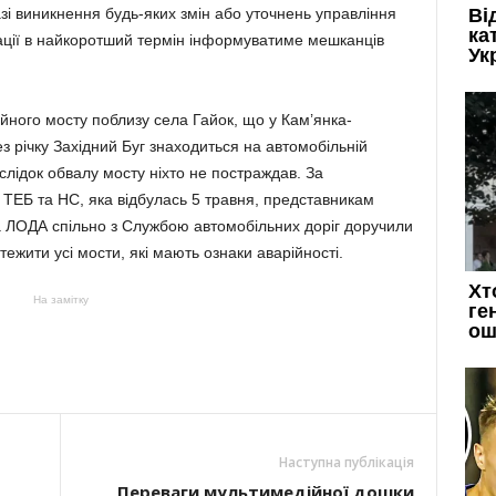
азі виникнення будь-яких змін або уточнень управління
рації в найкоротший термін інформуватиме мешканців
йного мосту поблизу села Гайок, що у Кам’янка-
з річку Західний Буг знаходиться на автомобільній
аслідок обвалу мосту ніхто не постраждав. За
ї ТЕБ та НС, яка відбулась 5 травня, представникам
 ЛОДА спільно з Службою автомобільних доріг доручили
ежити усі мости, які мають ознаки аварійності.
На замітку
Наступна публікація
Переваги мультимедійної дошки