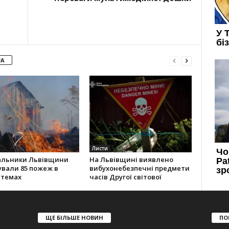
РА
Листи
альники Львівщини
На Львівщині виявлено
ували 85 пожеж в
вибухонебезпечні предмети
стемах
часів Другої світової
ЩЕ БІЛЬШЕ НОВИН
ПО