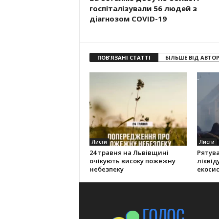
госпіталізували 56 людей з
діагнозом COVID-19
ПОВ'ЯЗАНІ СТАТТІ
БІЛЬШЕ ВІД АВТО
Листи
Листи
24 травня на Львівщині
Рятув
очікують високу пожежну
ліквід
небезпеку
екоси