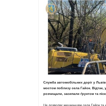
Служба автомобільних доріг у Львів
мостом поблизу села Гайок. Відтак, 
розчищали, засипали ґрунтом та піск
Це дозволяє мешканцям села Гайок та н