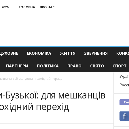
 2026
ГОЛОВНА
ПРО НАС
ДУХОВНЕ
ЕКОНОМІКА
ЖИТТЯ
ЗВЕРНЕННЯ
КОНК
ПАРТНЕРИ
ПОЛІТИКА
ПРАВО
СВЯТО
СПОРТ
Украї
я мешканців облаштували пішохідний перехід
Русс
и-Бузької: для мешканців
Сл
охідний перехід