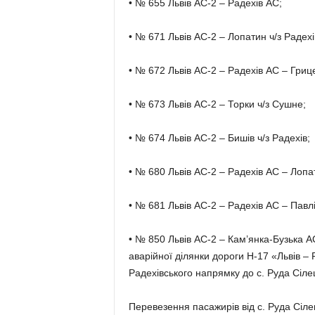
• № 655 Львів АС-2 – Радехів АС;
• № 671 Львів АС-2 – Лопатин ч/з Радехі
• № 672 Львів АС-2 – Радехів АС – Гриц
• № 673 Львів АС-2 – Торки ч/з Сушне;
• № 674 Львів АС-2 – Бишів ч/з Радехів;
• № 680 Львів АС-2 – Радехів АС – Лопа
• № 681 Львів АС-2 – Радехів АС – Павлі
• № 850 Львів АС-2 – Кам’янка-Бузька 
аварійної ділянки дороги H-17 «Львів – Р
Радехівського напрямку до с. Руда Сіле
Перевезення пасажирів від с. Руда Сіле