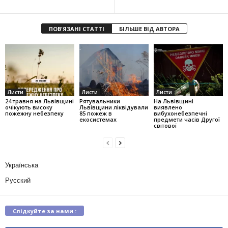
ПОВ'ЯЗАНІ СТАТТІ
БІЛЬШЕ ВІД АВТОРА
Листи
Листи
Листи
24 травня на Львівщині
Рятувальники
На Львівщині
очікують високу
Львівщини ліквідували
виявлено
пожежну небезпеку
85 пожеж в
вибухонебезпечні
екосистемах
предмети часів Другої
світової
Українська
Русский
Слідкуйте за нами :