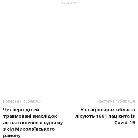
На замітку
Попередні публікації
Наступна публікація
Четверо дітей
У стаціонарах області
травмовані внаслідок
лікують 1861 пацієнта із
автозіткнення в одному
Covid-19
з сіл Миколаївського
району