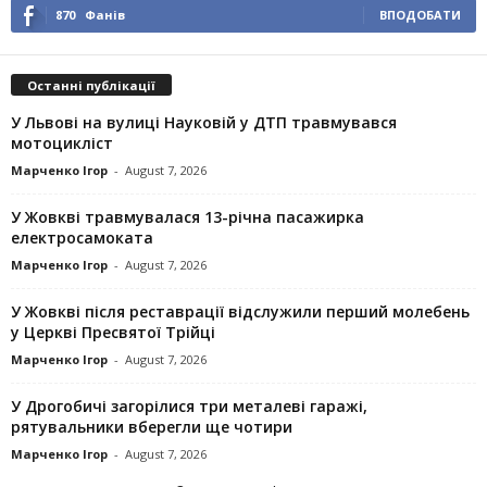
870
Фанів
ВПОДОБАТИ
Останні публікації
У Львові на вулиці Науковій у ДТП травмувався
мотоцикліст
Марченко Ігор
-
August 7, 2026
У Жовкві травмувалася 13-річна пасажирка
електросамоката
Марченко Ігор
-
August 7, 2026
У Жовкві після реставрації відслужили перший молебень
у Церкві Пресвятої Трійці
Марченко Ігор
-
August 7, 2026
У Дрогобичі загорілися три металеві гаражі,
рятувальники вберегли ще чотири
Марченко Ігор
-
August 7, 2026