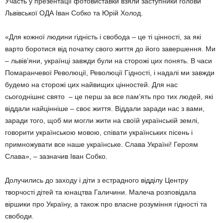
Участь у презентації фотовиставки взяли заступники голови
Львівської ОДА Іван Собко та Юрій Холод.
«Для кожної людини гідність і свобода – це ті цінності, за які
варто боротися від початку свого життя до його завершення. Ми
– львів’яни, українці завжди були на сторожі цих понять. В часи
Помаранчевої Революції, Революції Гідності, і надалі ми завжди
будемо на сторожі цих найвищих цінностей. Для нас
сьогоднішнє свято – це перш за все пам’ять про тих людей, які
віддали найцінніше – своє життя. Віддали заради нас з вами,
заради того, щоб ми могли жити на своїй українській землі,
говорити українською мовою, співати українських пісень і
примножувати все наше українське. Слава Україні! Героям
Слава», – зазначив Іван Собко.
Долучились до заходу і діти з естрадного відділу Центру
творчості дітей та юнацтва Галичини. Малеча розповідала
віршики про Україну, а також про власне розуміння гідності та
свободи.