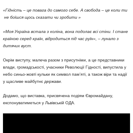
«Гідність – це повага до самого себе. А свобода – це коли ти
не боїшся щось сказати чи зробити »
«Моя Україна встала з коліна, вона подолає всі стіни. І стане
країною серед країн, відродиться під час руїн», – лунало з
дитячих вуст.
Окрім виступу, малеча разом з присутніми, а це представники
влади, громадськості, учасники Революції Гідності, випустила у
небо синьо-жовті кульки як символ пам’яті, а також віри та надії
у щасливе майбутнє держави.
Додамо, що виставка, присвячена подіям Євромайдану,
експонуватиметься у Львівській ОДА.