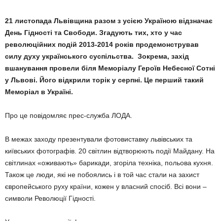
21 листопада Львівщина разом з усією Україною відзначає
День Гідності та Свободи. Згадують тих, хто у час
революційних подій 2013-2014 років продемонстрував
силу духу українського суспільства. Зокрема, захід
вшанування провели біля Меморіалу Героїв Небесної Сотні
у Львові. Його відкрили торік у серпні. Це перший такий
Меморіал в Україні.
Про це повідомляє прес-служба ЛОДА.
В межах заходу презентували фотовиставку львівських та
київських фотографів. 20 світлин відтворюють події Майдану. На
світлинах «оживають» барикади, згоріла техніка, польова кухня.
Також це люди, які не побоялись і в той час стали на захист
європейського руху країни, кожен у власний спосіб. Всі вони –
символи Революції Гідності.