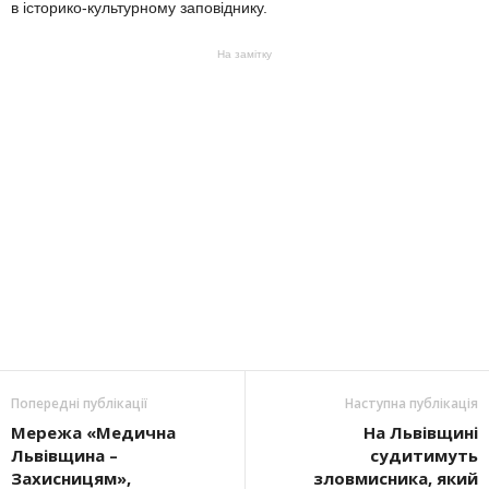
в історико-культурному заповіднику.
На замітку
Попередні публікації
Наступна публікація
Мережа «Медична
На Львівщині
Львівщина –
судитимуть
Захисницям»,
зловмисника, який