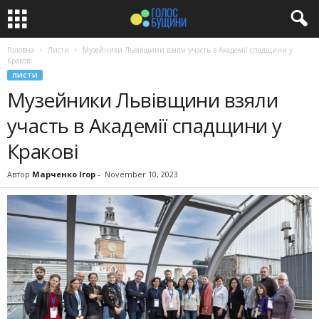
Головна
Листи
Музейники Львівщини взяли участь в Академії спадщини у
Кракові
ЛИСТИ
Музейники Львівщини взяли
участь в Академії спадщини у
Кракові
Автор
Марченко Ігор
-
November 10, 2023