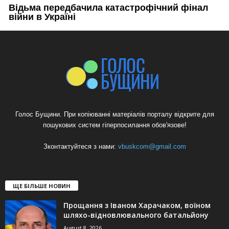
Голос Бущини. При копіюванні матеріалів порталу відкрите для
пошукових систем гіперпосилання обов'язове!
Зконтактуйтеся з нами:
vbuskcom@gmail.com
ЩЕ БІЛЬШЕ НОВИН
Прощання з Іваном Харачаком, воїном
шляхо-відновлювального батальйону
August 8, 2026