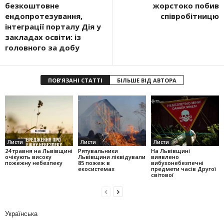
безкоштовне
жорстоко побив
ендопротезування,
співробітницю
інтеграції порталу Дія у
закладах освіти: із
головного за добу
ПОВ'ЯЗАНІ СТАТТІ
БІЛЬШЕ ВІД АВТОРА
Листи
Листи
Листи
24 травня на Львівщині
Рятувальники
На Львівщині
очікують високу
Львівщини ліквідували
виявлено
пожежну небезпеку
85 пожеж в
вибухонебезпечні
екосистемах
предмети часів Другої
світової
Українська