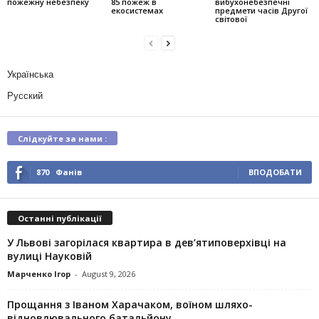
пожежну небезпеку
85 пожеж в
вибухонебезпечні
екосистемах
предмети часів Другої
світової
Українська
Русский
Слідкуйте за нами :
870
Фанів
ВПОДОБАТИ
Останні публікації
У Львові загорілася квартира в дев’ятиповерхівці на
вулиці Науковій
Марченко Ігор
-
August 9, 2026
Прощання з Іваном Харачаком, воїном шляхо-
відновлювального батальйону