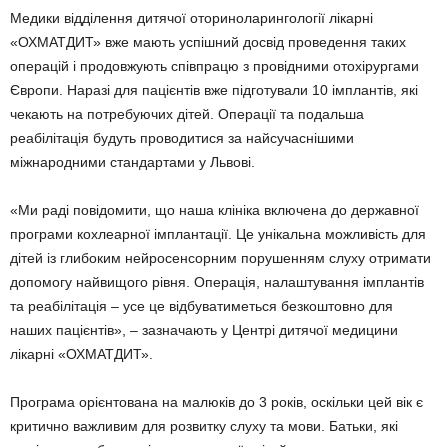
Медики відділення дитячої оториноларингології лікарні
«ОХМАТДИТ» вже мають успішний досвід проведення таких
операцій і продовжують співпрацю з провідними отохірургами
Європи. Наразі для пацієнтів вже підготували 10 імплантів, які
чекають на потребуючих дітей. Операції та подальша
реабілітація будуть проводитися за найсучаснішими
міжнародними стандартами у Львові.
«Ми раді повідомити, що наша клініка включена до державної
програми кохлеарної імплантації. Це унікальна можливість для
дітей із глибоким нейросенсорним порушенням слуху отримати
допомогу найвищого рівня. Операція, налаштування імплантів
та реабілітація – усе це відбуватиметься безкоштовно для
наших пацієнтів», – зазначають у Центрі дитячої медицини
лікарні «ОХМАТДИТ».
Програма орієнтована на малюків до 3 років, оскільки цей вік є
критично важливим для розвитку слуху та мови. Батьки, які