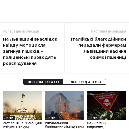
Попередні публікації
Наступна публікація
На Львівщині внаслідок
Італійські благодійники
наїзду мотоцикла
передали фермерам
загинув пішохід –
Львівщини насіння
поліцейські проводять
озимої пшениці
розслідування
ПОВ'ЯЗАНІ СТАТТІ
БІЛЬШЕ ВІД АВТОРА
Листи
Листи
Листи
24 травня на Львівщині
Рятувальники
На Львівщині
очікують високу
Львівщини ліквідували
виявлено