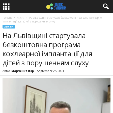
Головна
Листи
На Львівщині стартувала безкоштовна програма кохлеарної
імплантації для дітей з порушенням слуху
ЛИСТИ
На Львівщині стартувала
безкоштовна програма
кохлеарної імплантації для
дітей з порушенням слуху
Автор
Марченко Ігор
-
September 24, 2024