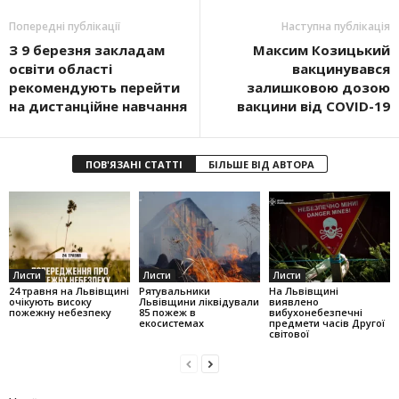
Попередні публікації
Наступна публікація
З 9 березня закладам
Максим Козицький
освіти області
вакцинувався
рекомендують перейти
залишковою дозою
на дистанційне навчання
вакцини від COVID-19
ПОВ'ЯЗАНІ СТАТТІ
БІЛЬШЕ ВІД АВТОРА
Листи
Листи
Листи
24 травня на Львівщині
Рятувальники
На Львівщині
очікують високу
Львівщини ліквідували
виявлено
пожежну небезпеку
85 пожеж в
вибухонебезпечні
екосистемах
предмети часів Другої
світової