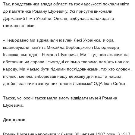
Так, представники влади області та громадськості поклали квіти
до пам’ятника Роману Шухевичу. Усі присутні виконали
Державний Гімн України. Опісля, відбулась панахида та
громадське віче.
«Нещодавно ми відзначали ювілей Лесі Українки, вчора
вшановували пам’ять Михайла Вербицького і Володимира
Івасюка, сьогодні – Романа Шухевича. Ми – тут, незважаючи на
обставини чи справи і сьогодні спільно творимо пам’ять нашого
народу. Ми маємо бути гідними послідовниками, тих хто словом,
піснею, мечем, виборював нашу державу для нас та наших
дітей»,- зазначив заступник голови Львівської ОДА Іван Собко.
Також, усі охочі також мали змогу відвідати музей Романа
Шухевича.
Довідково
Роман Шухевич народився у Львові 30 червня 1907 року. З 1917