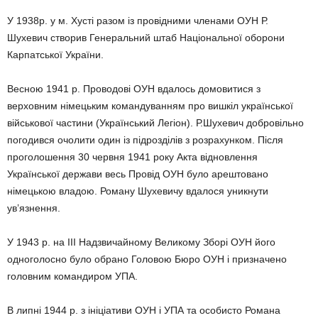
У 1938р. у м. Хусті разом із провідними членами ОУН Р.
Шухевич створив Генеральний штаб Національної оборони
Карпатської України.
Весною 1941 р. Проводові ОУН вдалось домовитися з
верховним німецьким командуванням про вишкіл української
військової частини (Український Легіон). Р.Шухевич добровільно
погодився очолити один із підрозділів з розрахунком. Після
проголошення 30 червня 1941 року Акта відновлення
Української держави весь Провід ОУН було арештовано
німецькою владою. Роману Шухевичу вдалося уникнути
ув’язнення.
У 1943 р. на ІІІ Надзвичайному Великому Зборі ОУН його
одноголосно було обрано Головою Бюро ОУН і призначено
головним командиром УПА.
В липні 1944 р. з ініціативи ОУН і УПА та особисто Романа