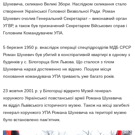
Шухевича, скликано Великі Збори. Наслідком скликання стало
створення Української Головної Визвольної Ради. Роман
Шухевич очолив Генеральний Секретаріат – виконавчий орган
УГВР, а також був призначений Секретарем Військових справ і
Головним Командувачем УПА.
5 березня 1950 р. внаслідок операції спецпідрозділів МДБ СРСР
Роман Шухевич був убитий в конспіративній квартирі в одному з
будинків у с. Білогорща біля Львова. Що сталося з тілом
Шухевича наразі достеменно не відомо. Пошуки місця
поховання командувача УПА тривають уже багато років.
23 жовтня 2001 р. у Білогорщі відкрито Музей генерал-
хорунжого Української повстанської армії Романа Шухевича
як відділ Львівського історичного музею. Також на місці загибелі
генерал-хорунжого УПА Романа Шухевича на території музею
було встановлено пам’ятник.