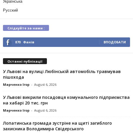
Українська
Русский
Слідкуйте за нами :
870
Фанів
ВПОДОБАТИ
Останні публікації
У Львові на вулиці Любінській автомобіль травмував
пішохода
Марченко Ігор
-
August 6, 2026
У Львові викрили посадовця комунального підприємства
на хабарі 20 тис. грн
Марченко Ігор
-
August 6, 2026
Лопатинська громада зустріне на щиті загиблого
захисника Володимира Свідерського