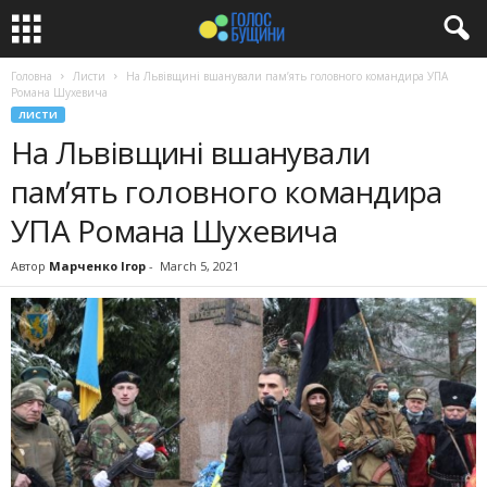
Головна
Листи
На Львівщині вшанували пам’ять головного командира УПА
Романа Шухевича
ЛИСТИ
На Львівщині вшанували
пам’ять головного командира
УПА Романа Шухевича
Автор
Марченко Ігор
-
March 5, 2021