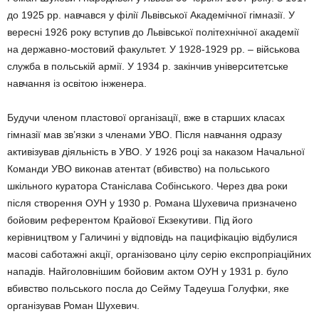
до 1925 рр. навчався у філії Львівської Академічної гімназії. У
вересні 1926 року вступив до Львівської політехнічної академії
на державно-мостовий факультет. У 1928-1929 рр. – військова
служба в польській армії. У 1934 р. закінчив університетське
навчання із освітою інженера.
Будучи членом пластової організації, вже в старших класах
гімназії мав зв’язки з членами УВО. Після навчання одразу
активізував діяльність в УВО. У 1926 році за наказом Начальної
Команди УВО виконав атентат (вбивство) на польського
шкільного куратора Станіслава Собінського. Через два роки
після створення ОУН у 1930 р. Романа Шухевича призначено
бойовим референтом Крайової Екзекутиви. Під його
керівництвом у Галичині у відповідь на пацифікацію відбулися
масові саботажні акції, організовано цілу серію експропріаційних
нападів. Найголовнішим бойовим актом ОУН у 1931 р. було
вбивство польського посла до Сейму Тадеуша Голуфки, яке
організував Роман Шухевич.