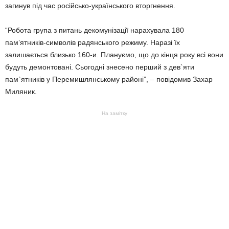
загинув під час російсько-українського вторгнення.
“Робота група з питань декомунізації нарахувала 180
пам’ятників-символів радянського режиму. Наразі їх
залишається близько 160-и. Плануємо, що до кінця року всі вони
будуть демонтовані. Сьогодні знесено перший з дев`яти
пам`ятників у Перемишлянському районі”, – повідомив Захар
Миляник.
На замітку