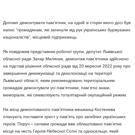
Допоміг демонтувати пам’ятник, на одній зі сторін якого досі був
напис “громадянам, які загинули від рук українських буржуазних
націоналістів”, місцевий підприємець.
Як повідомив представник робочої групи, депутат Львівської
обласної ради Захар Миляник, демонтаж пам’ятника здійснено
на підставі рішення обласної ради від 20 вересня 2022 року про
завершення декомунізації та деколонізації на території
Львівської області, яким рекомендовано територіальним
громадам демонтувати усі пам’ятники, пам’ятні знаки,
меморіали, які символізують тоталітарний окупаційний режим.
На місці демонтованого пам’ятника мешканці Костенева
планують поставити хрест у пам’ять про загиблих українських
героїв. Поруч – силами громади вже облаштовано пам’ятне
місце на честь Героїв Небесної Сотні та односельця, який