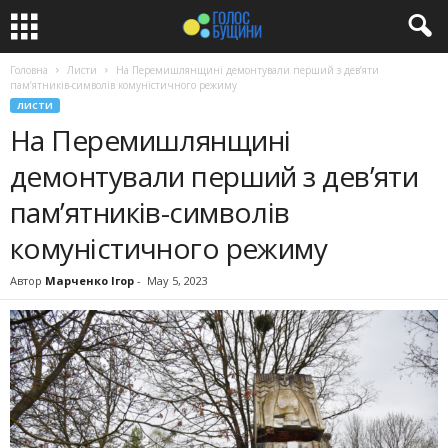
Головна
Листи
На Перемишлянщині демонтували перший з дев’яти
пам’ятників-символів комуністичного режиму
ЛИСТИ
На Перемишлянщині
демонтували перший з дев’яти
пам’ятників-символів
комуністичного режиму
Автор
Марченко Ігор
-
May 5, 2023