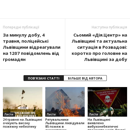
Попередні публікації
Наступна публікація
За минулу добу, 4
Сьомий «Дія.Центр» на
травня, поліцейські
Львівщині та актуальна
Львівщини відреагували
ситуація в Розвадові:
на 1207 повідомлень від
коротко про головне на
громадян
Львівщині за добу
ПОВ'ЯЗАНІ СТАТТІ
БІЛЬШЕ ВІД АВТОРА
Листи
Листи
Листи
24 травня на Львівщині
Рятувальники
На Львівщині
очікують високу
Львівщини ліквідували
виявлено
пожежну небезпеку
85 пожеж в
вибухонебезпечні
екосистемах
предмети часів Другої