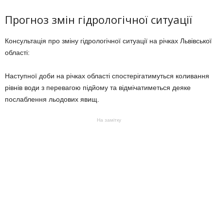
Прогноз змін гідрологічної ситуації
Консультація про зміну гідрологічної ситуації на річках Львівської
області:
Наступної доби на річках області спостерігатимуться коливання
рівнів води з перевагою підйому та відмічатиметься деяке
послаблення льодових явищ.
На замітку