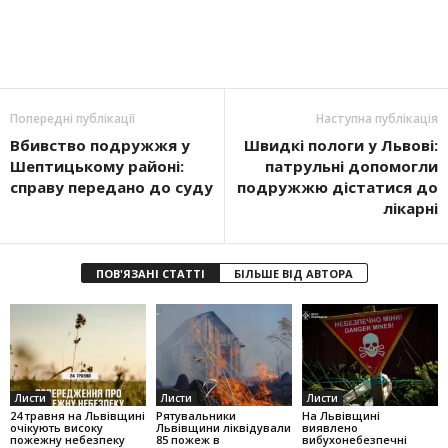
Попередні публікації
Наступна публікація
Вбивство подружжя у
Швидкі пологи у Львові:
Шептицькому районі:
патрульні допомогли
справу передано до суду
подружжю дістатися до
лікарні
ПОВ'ЯЗАНІ СТАТТІ
БІЛЬШЕ ВІД АВТОРА
Листи
Листи
Листи
24 травня на Львівщині
Рятувальники
На Львівщині
очікують високу
Львівщини ліквідували
виявлено
пожежну небезпеку
85 пожеж в
вибухонебезпечні