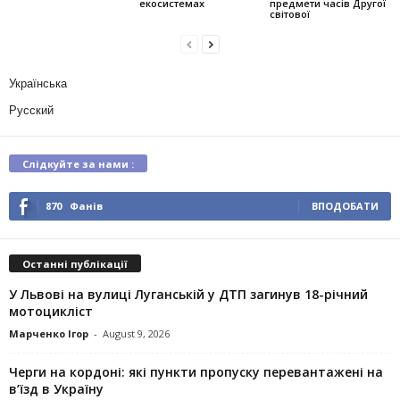
екосистемах
предмети часів Другої
світової
Українська
Русский
Слідкуйте за нами :
870
Фанів
ВПОДОБАТИ
Останні публікації
У Львові на вулиці Луганській у ДТП загинув 18-річний
мотоцикліст
Марченко Ігор
-
August 9, 2026
Черги на кордоні: які пункти пропуску перевантажені на
в’їзд в Україну