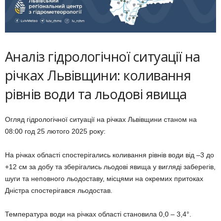
Аналіз гідрологічної ситуації на
річках Львівщини: коливання
рівнів води та льодові явища
Огляд гідрологічної ситуації на річках Львівщини станом на
08:00 год 25 лютого 2025 року:
На річках області спостерігались коливання рівнів води від –3 до
+12 см за добу та зберігались льодові явища у вигляді заберегів,
шуги та неповного льодоставу, місцями на окремих притоках
Дністра спостерігався льодостав.
Температура води на річках області становила 0,0 – 3,4°.