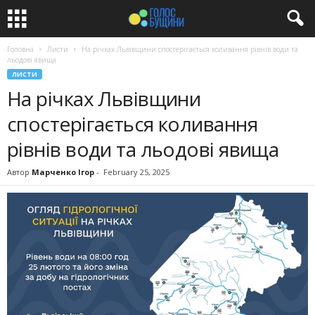
Головна
Листи
На річках Львівщини спостерігається коливання рівнів води та
льодові явища
ЛИСТИ
На річках Львівщини
спостерігається коливання
рівнів води та льодові явища
Автор
Марченко Ігор
-
February 25, 2025