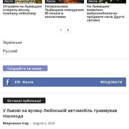
Листи
Листи
Листи
24 травня на Львівщині
Рятувальники
На Львівщині
очікують високу
Львівщини ліквідували
виявлено
пожежну небезпеку
85 пожеж в
вибухонебезпечні
екосистемах
предмети часів Другої
світової
Українська
Русский
Слідкуйте за нами :
870
Фанів
ВПОДОБАТИ
Останні публікації
У Львові на вулиці Любінській автомобіль травмував
пішохода
Марченко Ігор
-
August 6, 2026