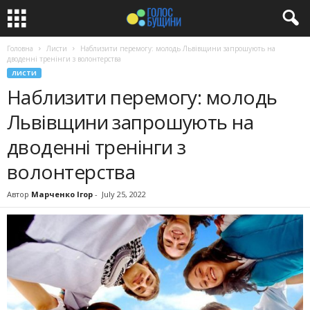
Головна
Листи
Наблизити перемогу: молодь Львівщини запрошують на
дводенні тренінги з волонтерства
ЛИСТИ
Наблизити перемогу: молодь
Львівщини запрошують на
дводенні тренінги з
волонтерства
Автор
Марченко Ігор
-
July 25, 2022