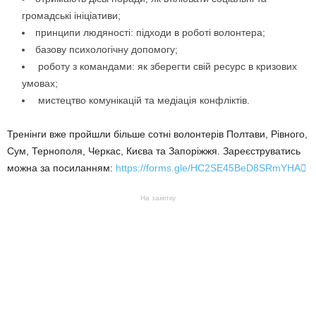
громадські ініціативи;
принципи людяності: підходи в роботі волонтера;
базову психологічну допомогу;
роботу з командами: як зберегти свій ресурс в кризових
умовах;
мистецтво комунікацій та медіація конфліктів.
Тренінги вже пройшли більше сотні волонтерів Полтави, Рівного,
Сум, Тернополя, Черкас, Києва та Запоріжжя. Зареєструватись
можна за посиланням:
https://forms.gle/HC2SE45BeD8SRmYHA

На замітку