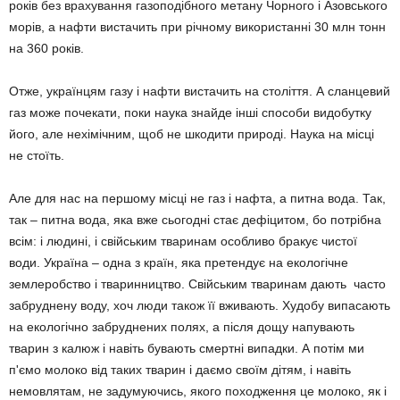
років без врахування газоподібного метану Чорного і Азовського
морів, а нафти вистачить при річному використанні 30 млн тонн
на 360 років.
Отже, українцям газу і нафти вистачить на століття. А сланцевий
газ може почекати, поки наука знайде інші способи видобутку
його, але нехімічним, щоб не шкодити природі. Наука на місці
не стоїть.
Але для нас на першому місці не газ і нафта, а питна вода. Так,
так – питна вода, яка вже сьогодні стає дефіцитом, бо потрібна
всім: і людині, і свійським тваринам особливо бракує чистої
води. Україна – одна з країн, яка претендує на екологічне
землеробство і тваринництво. Свійським тваринам дають часто
забруднену воду, хоч люди також її вживають. Худобу випасають
на екологічно забруднених полях, а після дощу напувають
тварин з калюж і навіть бувають смертні випадки. А потім ми
п'ємо молоко від таких тварин і даємо своїм дітям, і навіть
немовлятам, не задумуючись, якого походження це молоко, як і