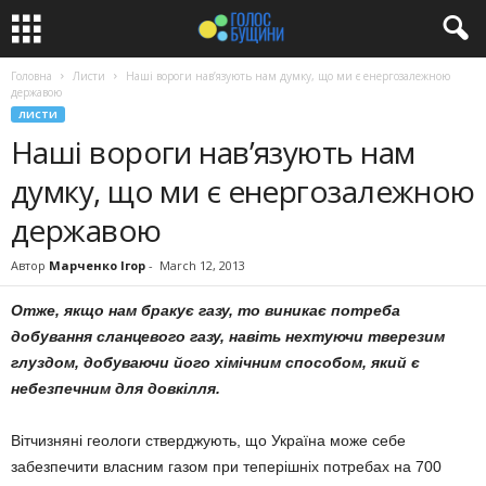
Головна
Листи
Наші вороги нав’язують нам думку, що ми є енергозалежною
державою
ЛИСТИ
Наші вороги нав’язують нам
думку, що ми є енергозалежною
державою
Автор
Марченко Ігор
-
March 12, 2013
Отже, якщо нам бракує газу, то виникає потреба
добування сланцевого газу, навіть нехтуючи тверезим
глуздом, добуваючи його хімічним способом, який є
небезпечним для довкілля.
Вітчизняні геологи стверджують, що Україна може себе
забезпечити власним газом при теперішніх потребах на 700