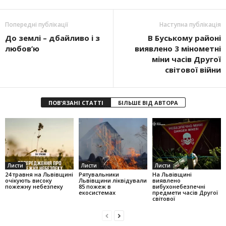
Попередні публікації
Наступна публікація
До землі – дбайливо і з
В Буському районі
любов’ю
виявлено 3 мінометні
міни часів Другої
світової війни
ПОВ'ЯЗАНІ СТАТТІ
БІЛЬШЕ ВІД АВТОРА
Листи
Листи
Листи
24 травня на Львівщині
Рятувальники
На Львівщині
очікують високу
Львівщини ліквідували
виявлено
пожежну небезпеку
85 пожеж в
вибухонебезпечні
екосистемах
предмети часів Другої
світової