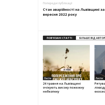
Попередні публікації
Стан аварійності на Львівщині за
вересня 2022 року
ПОВ'ЯЗАНІ СТАТТІ
БІЛЬШЕ ВІД АВТО
Листи
Листи
24 травня на Львівщині
Рятув
очікують високу пожежну
ліквід
небезпеку
екоси