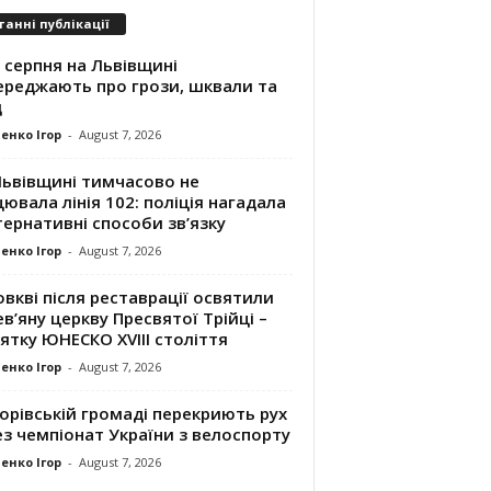
танні публікації
 серпня на Львівщині
ереджають про грози, шквали та
д
енко Ігор
-
August 7, 2026
Львівщині тимчасово не
ювала лінія 102: поліція нагадала
ернативні способи зв’язку
енко Ігор
-
August 7, 2026
вкві після реставрації освятили
в’яну церкву Пресвятої Трійці –
ятку ЮНЕСКО XVIII століття
енко Ігор
-
August 7, 2026
орівській громаді перекриють рух
з чемпіонат України з велоспорту
енко Ігор
-
August 7, 2026