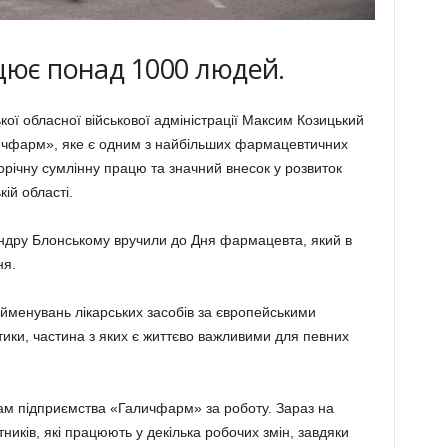
цює понад 1000 людей.
кої обласної військової адміністрації Максим Козицький
ичфарм», яке є одним з найбільших фармацевтичних
торічну сумлінну працю та значний внесок у розвиток
ій області.
ндру Блонському вручили до Дня фармацевта, який в
ня.
йменувань лікарських засобів за європейськими
ики, частина з яких є життєво важливими для певних
ам підприємства «Галичфарм» за роботу. Зараз на
ників, які працюють у декілька робочих змін, завдяки