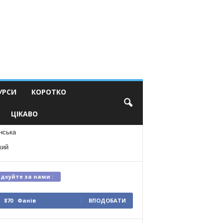
УРСИ
КОРОТКО
ЦІКАВО
нська
кий
ідкуйте за нами :
870
Фанів
ВПОДОБАТИ