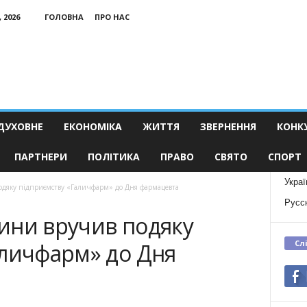
 2026
ГОЛОВНА
ПРО НАС
ДУХОВНЕ
ЕКОНОМІКА
ЖИТТЯ
ЗВЕРНЕННЯ
КОНК
ПАРТНЕРИ
ПОЛІТИКА
ПРАВО
СВЯТО
СПОРТ
Украї
дяку підприємству «Галичфарм» до Дня фармацевта
Русс
ини вручив подяку
Сл
аличфарм» до Дня