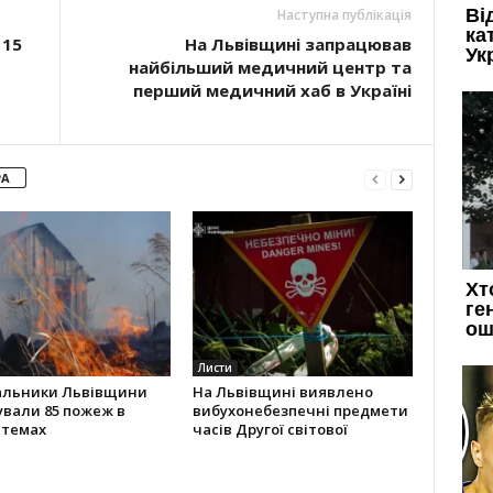
Наступна публікація
 15
На Львівщині запрацював
найбільший медичний центр та
перший медичний хаб в Україні
РА
Листи
альники Львівщини
На Львівщині виявлено
ували 85 пожеж в
вибухонебезпечні предмети
стемах
часів Другої світової