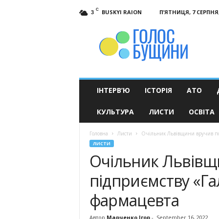
C
BUSKYI RAION
П’ЯТНИЦЯ, 7 СЕРПНЯ,
3
Голос
Бущини
ІНТЕРВ’Ю
ІСТОРІЯ
АТО
КУЛЬТУРА
ЛИСТИ
ОСВІТА
Головна
Листи
Очільник Львівщини вручив по
ЛИСТИ
Очільник Львівщ
підприємству «Г
фармацевта
Автор
Марченко Ігор
-
September 16, 2022