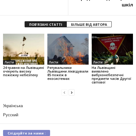
шкіл
ПОВ'ЯЗАНІ СТАТТІ
БІЛЬШЕ ВІД АВТОРА
Листи
Листи
Листи
24 травня на Львівщині
Рятувальники
На Львівщині
очікують високу
Львівщини ліквідували
виявлено
пожежну небезпеку
85 пожеж в
вибухонебезпечні
екосистемах
предмети часів Другої
світової
Українська
Русский
Слідкуйте за нами :