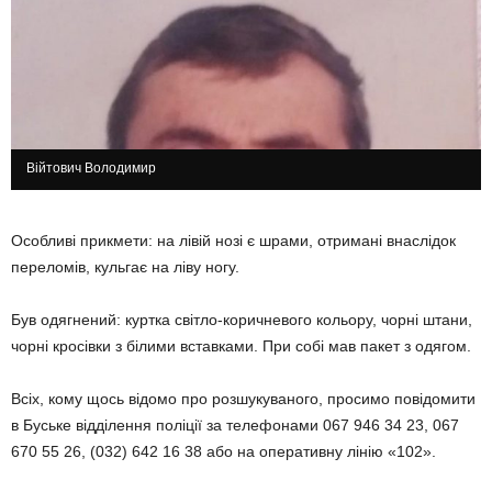
Війтович Володимир
Особливі прикмети: на лівій нозі є шрами, отримані внаслідок
переломів, кульгає на ліву ногу.
Був одягнений: куртка світло-коричневого кольору, чорні штани,
чорні кросівки з білими вставками. При собі мав пакет з одягом.
Всіх, кому щось відомо про розшукуваного, просимо повідомити
в Буське відділення поліції за телефонами 067 946 34 23, 067
670 55 26, (032) 642 16 38 або на оперативну лінію «102».