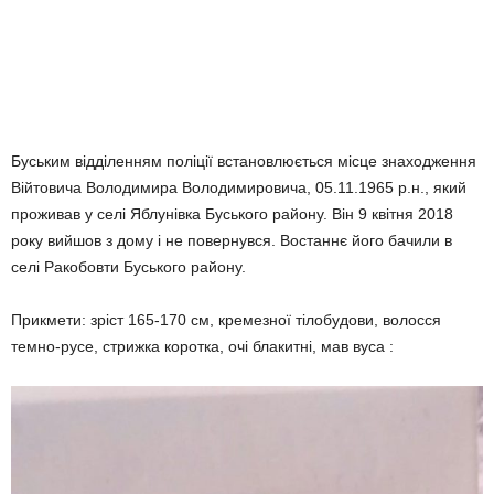
Буським відділенням поліції встановлюється місце знаходження
Війтовича Володимира Володимировича, 05.11.1965 р.н., який
проживав у селі Яблунівка Буського району. Він 9 квітня 2018
року вийшов з дому і не повернувся. Востаннє його бачили в
селі Ракобовти Буського району.
Прикмети: зріст 165-170 см, кремезної тілобудови, волосся
темно-русе, стрижка коротка, очі блакитні, мав вуса :