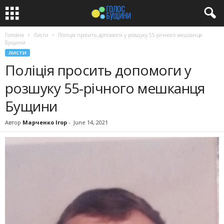
Головна
Листи
Поліція просить допомоги у розшуку 55-річного мешканця
Бущини
ЛИСТИ
Поліція просить допомоги у
розшуку 55-річного мешканця
Бущини
Автор
Марченко Ігор
-
June 14, 2021