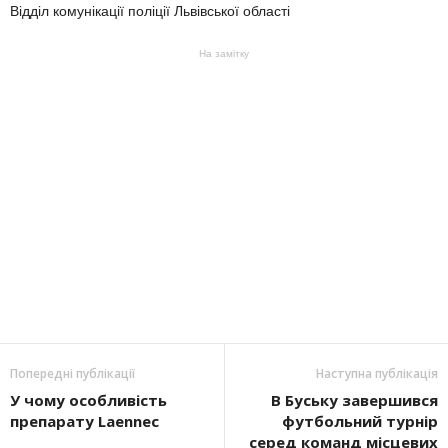
Відділ комунікації поліції Львівської області
На замітку
Попередні публікації
Наступна публікація
У чому особливість
В Буську завершився
препарату Laennec
футбольний турнір
серед команд місцевих