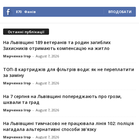
870
Фанів
ВПОДОБАТИ
Останні публікації
На Львівщині 189 ветеранів та родин загиблих
Захисників отримають компенсацію на житло
Марченко Ігор
-
August 7, 2026
ТОП-8 картриджів для фільтрів води: як не переплатити
за заміну
Марченко Ігор
-
August 7, 2026
На 7 серпня на Львівщині попереджають про грози,
шквали та град
Марченко Ігор
-
August 7, 2026
На Львівщині тимчасово не працювала лінія 102: поліція
нагадала альтернативні способи зв’язку
Марченко Ігор
-
August 7, 2026