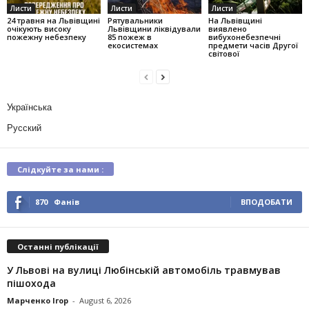
Листи
Листи
Листи
24 травня на Львівщині
Рятувальники
На Львівщині
очікують високу
Львівщини ліквідували
виявлено
пожежну небезпеку
85 пожеж в
вибухонебезпечні
екосистемах
предмети часів Другої
світової
Українська
Русский
Слідкуйте за нами :
870
Фанів
ВПОДОБАТИ
Останні публікації
У Львові на вулиці Любінській автомобіль травмував
пішохода
Марченко Ігор
-
August 6, 2026