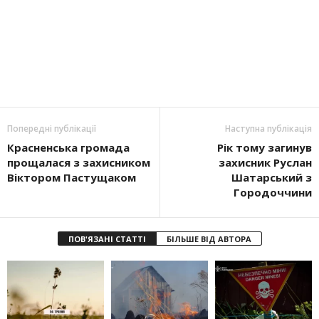
Попередні публікації
Наступна публікація
Красненська громада
Рік тому загинув
прощалася з захисником
захисник Руслан
Віктором Пастущаком
Шатарський з
Городоччини
ПОВ'ЯЗАНІ СТАТТІ
БІЛЬШЕ ВІД АВТОРА