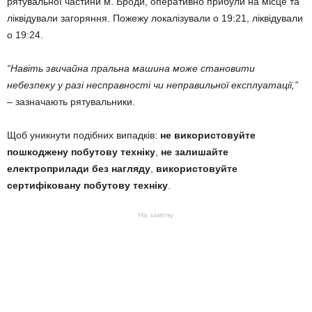
рятувальної частини м. Броди, оперативно прибули на місце та
ліквідували загоряння. Пожежу локалізували о 19:21, ліквідували
о 19:24.
“Навіть звичайна пральна машина може становити
небезпеку у разі несправності чи неправильної експлуатації,”
– зазначають рятувальники.
Щоб уникнути подібних випадків:
не використовуйте
пошкоджену побутову техніку
,
не залишайте
електроприлади без нагляду
,
використовуйте
сертифіковану побутову техніку
.
На замітку