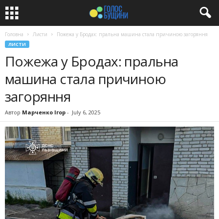
Головна
Листи
Пожежа у Бродах: пральна машина стала причиною загоряння
ЛИСТИ
Пожежа у Бродах: пральна
машина стала причиною
загоряння
Автор
Марченко Ігор
-
July 6, 2025