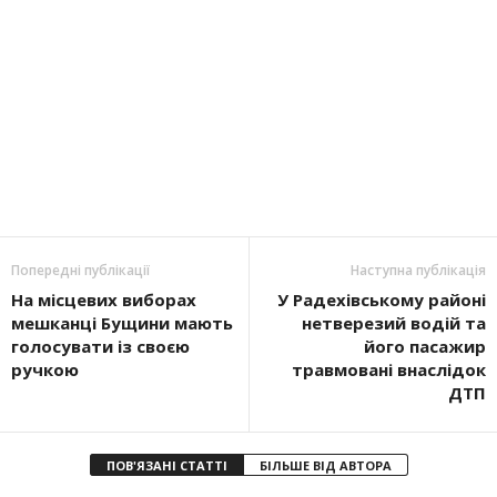
Попередні публікації
Наступна публікація
На місцевих виборах
У Радехівському районі
мешканці Бущини мають
нетверезий водій та
голосувати із своєю
його пасажир
ручкою
травмовані внаслідок
ДТП
ПОВ'ЯЗАНІ СТАТТІ
БІЛЬШЕ ВІД АВТОРА