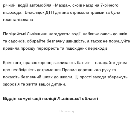
річний водій автомобіля «Мазда», скоїв наїзд на 7-річного
пішохода. Внаслідок ДТП дитина отримала травми та була
госпіталізована.
Поліцейські Львівщини нагадують: водії, наближаючись до шкіл
та садочків, обирайте безпечну швидкість, а також не порушуйте
правила проїзду перехресть та пішохідних переходів.
Крім того, правоохоронці закликають батьків – нагадайте дітям
про необхідність дотримання Правил дорожнього руху та
покажіть безпечний шлях до школи. Ці прості заходи збережуть
здоров’я та життя вашої дитини.
Відділ комунікації поліції Львівської області
На замітку