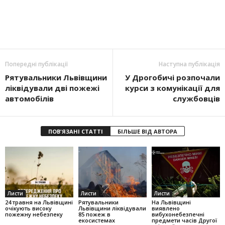
Попередні публікації
Наступна публікація
Рятувальники Львівщини
У Дрогобичі розпочали
ліквідували дві пожежі
курси з комунікації для
автомобілів
службовців
ПОВ'ЯЗАНІ СТАТТІ
БІЛЬШЕ ВІД АВТОРА
Листи
Листи
Листи
24 травня на Львівщині
Рятувальники
На Львівщині
очікують високу
Львівщини ліквідували
виявлено
пожежну небезпеку
85 пожеж в
вибухонебезпечні
екосистемах
предмети часів Другої