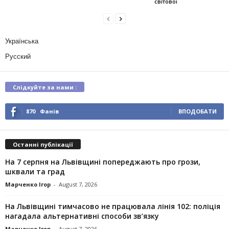
світової
Українська
Русский
Слідкуйте за нами :
870
Фанів
ВПОДОБАТИ
Останні публікації
На 7 серпня на Львівщині попереджають про грози,
шквали та град
Марченко Ігор
-
August 7, 2026
На Львівщині тимчасово не працювала лінія 102: поліція
нагадала альтернативні способи зв’язку
Марченко Ігор
-
August 7, 2026