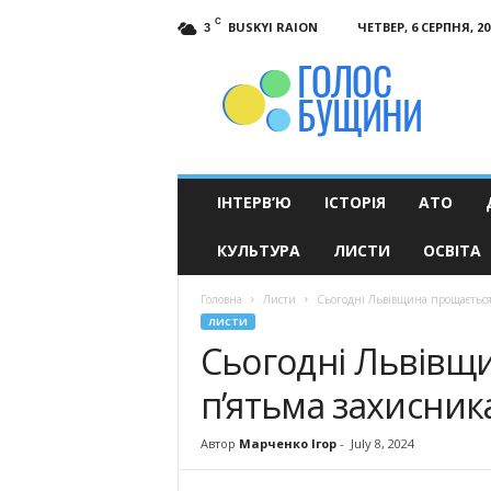
C
BUSKYI RAION
ЧЕТВЕР, 6 СЕРПНЯ, 20
3
Голос
Бущини
ІНТЕРВ’Ю
ІСТОРІЯ
АТО
КУЛЬТУРА
ЛИСТИ
ОСВІТА
Головна
Листи
Сьогодні Львівщина прощається
ЛИСТИ
Сьогодні Львівщи
п’ятьма захисни
Автор
Марченко Ігор
-
July 8, 2024