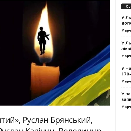
Ос
У Ль
допо
Марч
У Ль
лікв
Марч
У На
170-
Марч
У за
заяв
Марч
тий», Руслан Брянський,
Руслан Калічин, Володимир