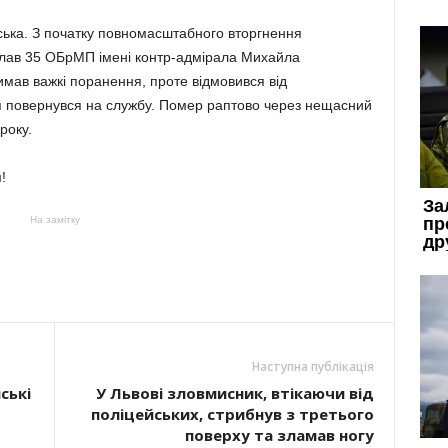
ська. З початку повномасштабного вторгнення
 лав 35 ОБрМП імені контр-адмірала Михайла
имав важкі поранення, проте відмовився від
ння повернувся на службу. Помер раптово через нещасний
року.
!
На замітку
Наступна публікація
ські
У Львові зловмисник, втікаючи від
поліцейських, стрибнув з третього
поверху та зламав ногу