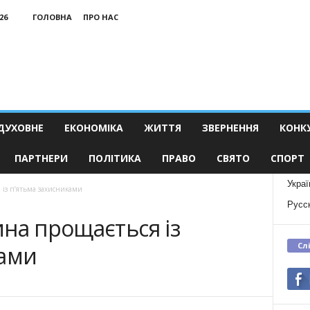
26
ГОЛОВНА
ПРО НАС
ДУХОВНЕ
ЕКОНОМІКА
ЖИТТЯ
ЗВЕРНЕННЯ
КОНК
ПАРТНЕРИ
ПОЛІТИКА
ПРАВО
СВЯТО
СПОРТ
Украї
 із п’ятьма захисниками
Русс
на прощається із
Сл
ками