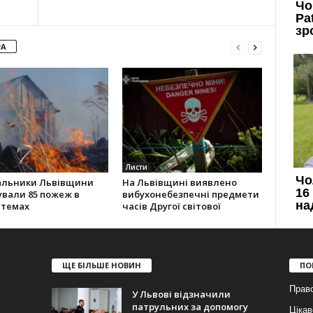
РА
Листи
альники Львівщини
На Львівщині виявлено
ували 85 пожеж в
вибухонебезпечні предмети
стемах
часів Другої світової
ЩЕ БІЛЬШЕ НОВИН
ПО
Прав
У Львові відзначили
патрульних за допомогу
Цікав