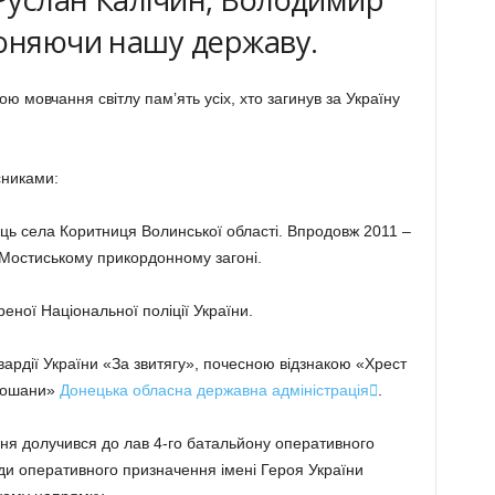
роняючи нашу державу.
 мовчання світлу памʼять усіх, хто загинув за Україну
сниками:
ь села Коритниця Волинської області. Впродовж 2011 –
 Мостиському прикордонному загоні.
еної Національної поліції України.
рдії України «За звитягу», почесною відзнакою «Хрест
 пошани»
Донецька обласна державна адміністрація

.
ня долучився до лав 4-го батальйону оперативного
и оперативного призначення імені Героя України