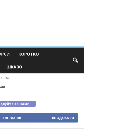
УРСИ
КОРОТКО
ЦІКАВО
нська
кий
ідкуйте за нами :
870
Фанів
ВПОДОБАТИ