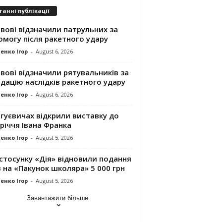
танні публікації
вові відзначили патрульних за
могу після ракетного удару
енко Ігор
-
August 6, 2026
вові відзначили рятувальників за
ідацію наслідків ракетного удару
енко Ігор
-
August 6, 2026
гуєвичах відкрили виставку до
річчя Івана Франка
енко Ігор
-
August 5, 2026
стосунку «Дія» відновили подання
 на «Пакунок школяра» 5 000 грн
енко Ігор
-
August 5, 2026
Завантажити більше