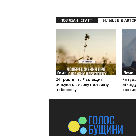
ПОВ'ЯЗАНІ СТАТТІ
БІЛЬШЕ ВІД АВТО
Листи
Листи
24 травня на Львівщині
Рятув
очікують високу пожежну
ліквід
небезпеку
екоси