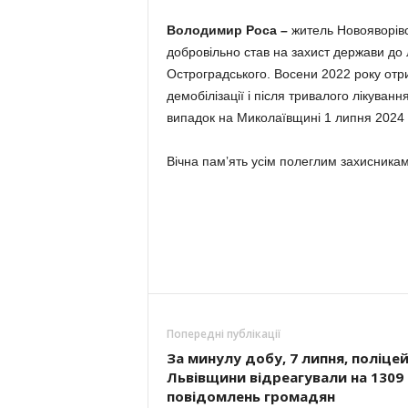
Володимир Роса
–
житель Новояворів
добровільно став на захист держави до
Остроградського. Восени 2022 року отр
демобілізації і після тривалого лікува
випадок на Миколаївщині 1 липня 2024 
Вічна памʼять усім полеглим захисникам
Попередні публікації
За минулу добу, 7 липня, поліцей
Львівщини відреагували на 1309
повідомлень громадян