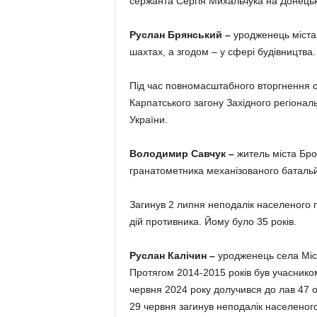
сержанта Сергія Михальчука на Донець
Руслан Брянський
–
уродженець міста
шахтах, а згодом – у сфері будівництва.
Під час повномасштабного вторгнення с
Карпатського загону Західного регіона
України.
Володимир Савчук
–
житель міста Бро
гранатометника механізованого батальй
Загинув 2 липня неподалік населеного п
дій противника. Йому було 35 років.
Руслан Калічин
–
уродженець села Міс
Протягом 2014-2015 років був учасником
червня 2024 року долучився до лав 47 о
29 червня загинув неподалік населеного