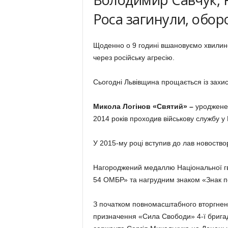
Роса загинули, обо
Щоденно о 9 годині вшановуємо хвилиною
через російську агресію.
Сьогодні Львівщина прощається із захи
Микола Логінов «Святий»
–
уродженец
2014 років проходив військову службу у
У 2015-му році вступив до лав новоствор
Нагороджений медаллю Національної гва
54 ОМБР» та нагрудним знаком «Знак
З початком повномасштабного вторгнен
призначення «Сила Свободи» 4-ї бригад