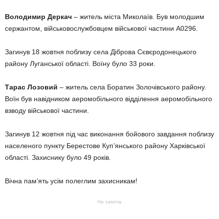
Володимир Деркач
– житель міста Миколаїв. Був молодшим
сержантом, військовослужбовцем військової частини А0296.
Загинув 18 жовтня поблизу села Діброва Сєвєродонецького
району Луганської області. Воїну було 33 роки.
Тарас Лозовий
– житель села Боратин Золочівського району.
Воїн був навідником аеромобільного відділення аеромобільного
взводу військової частини.
Загинув 12 жовтня під час виконання бойового завдання поблизу
населеного пункту Берестове Куп’янського району Харківської
області. Захиснику було 49 років.
Вічна памʼять усім полеглим захисникам!
На замітку