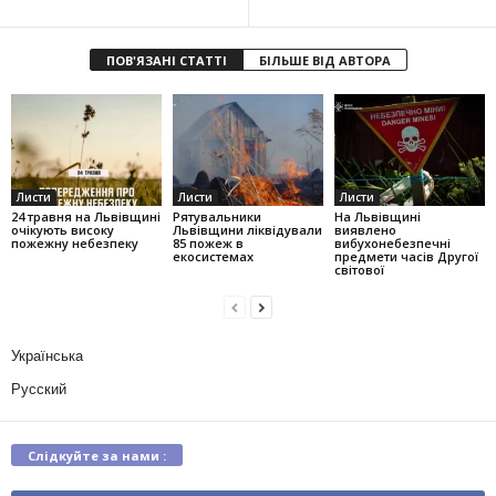
ПОВ'ЯЗАНІ СТАТТІ
БІЛЬШЕ ВІД АВТОРА
Листи
Листи
Листи
24 травня на Львівщині
Рятувальники
На Львівщині
очікують високу
Львівщини ліквідували
виявлено
пожежну небезпеку
85 пожеж в
вибухонебезпечні
екосистемах
предмети часів Другої
світової
Українська
Русский
Слідкуйте за нами :