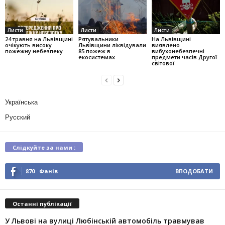
Листи
Листи
Листи
24 травня на Львівщині
Рятувальники
На Львівщині
очікують високу
Львівщини ліквідували
виявлено
пожежну небезпеку
85 пожеж в
вибухонебезпечні
екосистемах
предмети часів Другої
світової
Українська
Русский
Слідкуйте за нами :
870
Фанів
ВПОДОБАТИ
Останні публікації
У Львові на вулиці Любінській автомобіль травмував