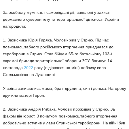
За особисту мужність і самовіддані дії, виявлені у захисті
державного суверенітету та територіальної цілісності України
нагородили:
1. Захисника Юрія Гиряка. Чоловік жив у Стрию. Під час
повномасштабного російського вторгнення приєднався до
тероборони в Стрию. Став бійцем 65-го батальйону 103-ї
окремої бригади територіальної оборони ЗСУ. Загинув 14
листопада
2022
року (підірвався на міні) поблизу села
Стельмахівка на Луганщині.
У воїна залишились мама, брат, дружина, син і донька. Нагороду
вручили матері Героя.
2. Захисника Андрія Рибака. Чоловік проживав у Стрию. За
фахом він юрист. З початком повномасштабного вторгнення
добровільно вступив у лави Стрийської тероборони. На війні був