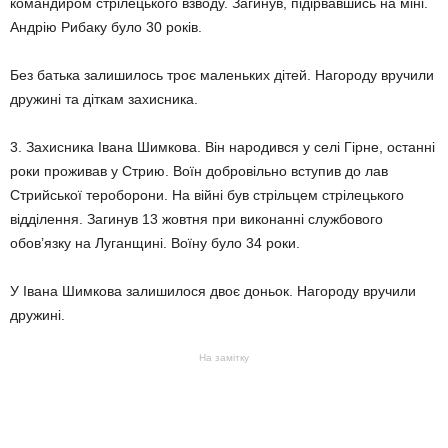
командиром стрілецького взводу. Загинув, підірвавшись на міні.
Андрію Рибаку було 30 років.
Без батька залишилось троє маленьких дітей. Нагороду вручили
дружині та діткам захисника.
3. Захисника Івана Шимкова. Він народився у селі Гірне, останні
роки проживав у Стрию. Воїн добровільно вступив до лав
Стрийської тероборони. На війні був стрільцем стрілецького
відділення. Загинув 13 жовтня при виконанні службового
обов’язку на Луганщині. Воїну було 34 роки.
У Івана Шимкова залишилося двоє доньок. Нагороду вручили
дружині.
На замітку