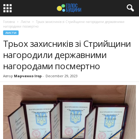
Головна
Листи
Трьох захисників зі Стрийщини нагородили державними
нагородами посмертно
ЛИСТИ
Трьох захисників зі Стрийщини
нагородили державними
нагородами посмертно
Автор
Марченко Ігор
-
December 29, 2023