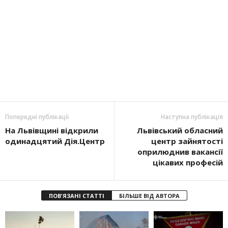
Попередні публікації
Наступна публікація
На Львівщині відкрили
Львівський обласний
одинадцятий Дія.Центр
центр зайнятості
оприлюднив вакансії
цікавих професій
ПОВ'ЯЗАНІ СТАТТІ
БІЛЬШЕ ВІД АВТОРА