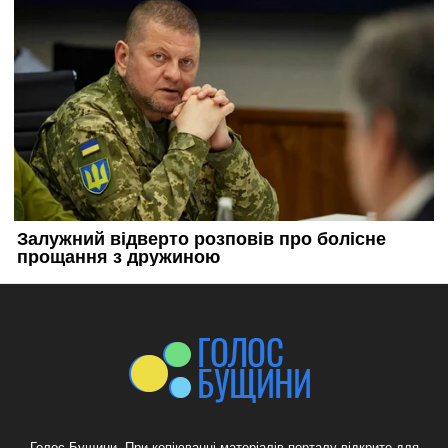
Голос Бущини. При копіюванні матеріалів порталу відкрите для