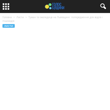
Головна
Листи
Туман та ожеледиця на Львівщині: попередження для водіїв і
пішоходів
ЛИСТИ