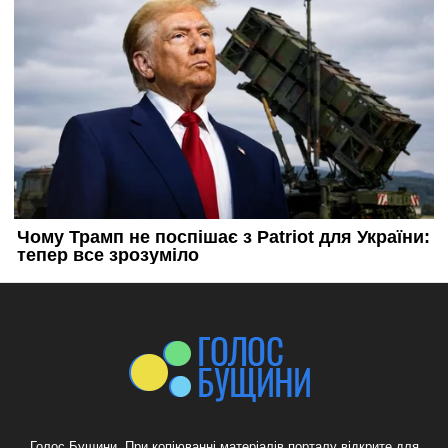
Голос Бущини. При копіюванні матеріалів порталу відкрите для