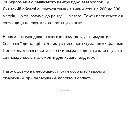
За інформацією Львівського центру гідрометеорології, у
Львівській області очікується туман з видимістю від 200 до 500
метрів, що триватиме до ранку 11 лютого. Також прогнозується
ожеледиця на окремих дорожніх ділянках.
Водіям рекомендовано знизити швидкість, дотримуватися
безпечної дистанції та користуватися протитуманними фарами.
Пешоходам слід носити свiтлi чи яскравi одяг та застосовувати
свiтловiдбивальнi елементи для кращої видимостi.
Наголошуємо на необхiдностi бути особливо уважним i
обережним при пересуваннi дорогами областi.
На замітку