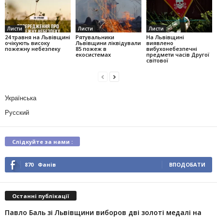
Листи
Листи
Листи
24 травня на Львівщині
Рятувальники
На Львівщині
очікують високу
Львівщини ліквідували
виявлено
пожежну небезпеку
85 пожеж в
вибухонебезпечні
екосистемах
предмети часів Другої
світової
Українська
Русский
Слідкуйте за нами :
870
Фанів
ВПОДОБАТИ
Останні публікації
Павло Баль зі Львівщини виборов дві золоті медалі на