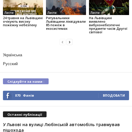
Листи
Листи
Листи
24 травня на Львівщині
Рятувальники
На Львівщині
очікують високу
Львівщини ліквідували
виявлено
пожежну небезпеку
85 пожеж в
вибухонебезпечні
екосистемах
предмети часів Другої
світової
Українська
Русский
Слідкуйте за нами :
870
Фанів
ВПОДОБАТИ
Останні публікації
У Львові на вулиці Любінській автомобіль травмував
пішохода