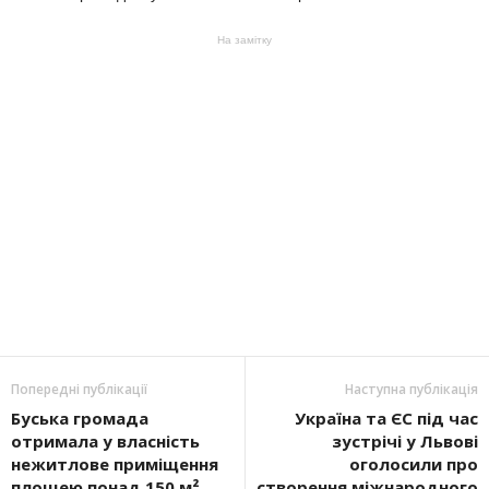
На замітку
Попередні публікації
Наступна публікація
Буська громада
Україна та ЄС під час
отримала у власність
зустрічі у Львові
нежитлове приміщення
оголосили про
площею понад 150 м²
створення міжнародного