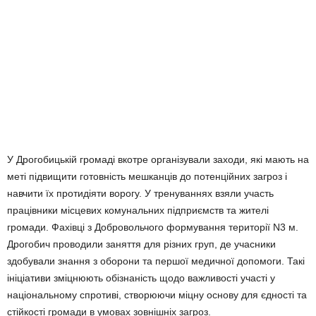
У Дрогобицькій громаді вкотре організували заходи, які мають на
меті підвищити готовність мешканців до потенційних загроз і
навчити їх протидіяти ворогу. У тренуваннях взяли участь
працівники місцевих комунальних підприємств та жителі
громади. Фахівці з Добровольчого формування території N3 м.
Дрогобич проводили заняття для різних груп, де учасники
здобували знання з оборони та першої медичної допомоги. Такі
ініціативи зміцнюють обізнаність щодо важливості участі у
національному спротиві, створюючи міцну основу для єдності та
стійкості громади в умовах зовнішніх загроз.