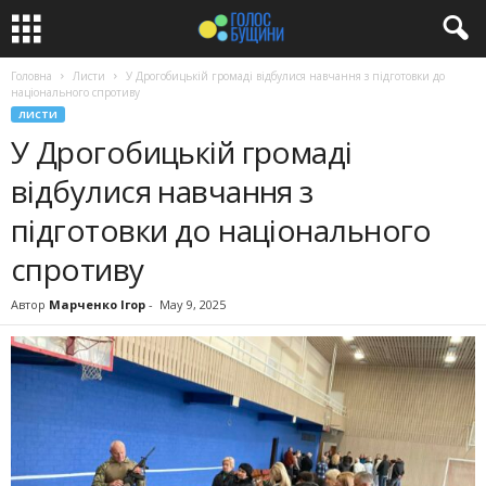
Головна
Листи
У Дрогобицькій громаді відбулися навчання з підготовки до
національного спротиву
ЛИСТИ
У Дрогобицькій громаді
відбулися навчання з
підготовки до національного
спротиву
Автор
Марченко Ігор
-
May 9, 2025