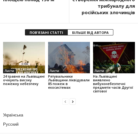
трибуналу для
російських злочинців
ПОВ'ЯЗАНІ СТАТТІ
БІЛЬШЕ ВІД АВТОРА
Листи
Листи
Листи
24 травня на Львівщині
Рятувальники
На Львівщині
очікують високу
Львівщини ліквідували
виявлено
пожежну небезпеку
85 пожеж в
вибухонебезпечні
екосистемах
предмети часів Другої
світової
Українська
Русский