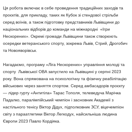
Ця робота включає в себе проведення традиційних заходів та
проєктів, для прикладу, таких як Кубок зі стендової стрільби
серед воїнів, а також підготовку представників Львівщини до
національних відборів до команди на міжнародні «Ігри
Нескорених». Окремі громади Львівщини також створюють
осередки ветеранського спорту, зокрема Львів, Стрий, Дрогобич
та Новояворівськ.
Нагадаємо, програму «Ліга Нескорених» управління молоді та
спорту Львівської ОВА запустило на Львівщині у серпні 2023
року. Вона спрямована на психологічну та фізичну реабілітацію
військових через заняття спортом. Серед амбасадорів проєкту
— лідер гурту «Антитіла» Тарас Тополя, телеведуча Марічка
Падалко, паралімпійський чемпіон і засновник Академії з
настільного тенісу Віктор Дідух, підполковник ЗСУ, віцечемпіон
світу з параатлетики Віктор Легкодух, найсильніша людина
Європи 2023 Павло Кордіяка.