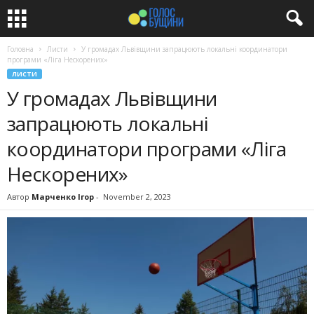
Головна
Листи
У громадах Львівщини запрацюють локальні координатори
програми «Ліга Нескорених»
ЛИСТИ
У громадах Львівщини
запрацюють локальні
координатори програми «Ліга
Нескорених»
Автор
Марченко Ігор
-
November 2, 2023