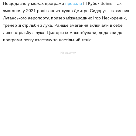
Нещодавно у межах програми
провели
III Кубок Воїнів. Такі
змагання у 2021 році започаткував Дмитро Сидорук – захисник
Луганського аеропорту, призер міжнародних Ігор Нескорених,
тренер зі стрільби з лука. Раніше змагання включали в себе
лише стрільбу з лука. Цьогоріч їх масштбували, додавши до
програми легку атлетику та настільний теніс.
На замітку