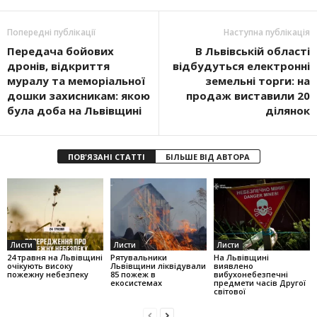
Попередні публікації
Наступна публікація
Передача бойових
В Львівській області
дронів, відкриття
відбудуться електронні
муралу та меморіальної
земельні торги: на
дошки захисникам: якою
продаж виставили 20
була доба на Львівщині
ділянок
ПОВ'ЯЗАНІ СТАТТІ
БІЛЬШЕ ВІД АВТОРА
Листи
Листи
Листи
24 травня на Львівщині
Рятувальники
На Львівщині
очікують високу
Львівщини ліквідували
виявлено
пожежну небезпеку
85 пожеж в
вибухонебезпечні
екосистемах
предмети часів Другої
світової