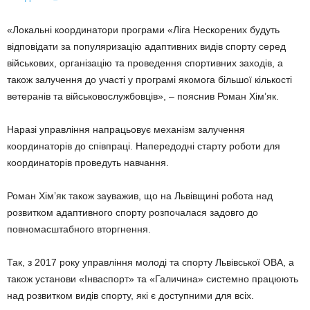
«Локальні координатори програми «Ліга Нескорених будуть
відповідати за популяризацію адаптивних видів спорту серед
військових, організацію та проведення спортивних заходів, а
також залучення до участі у програмі якомога більшої кількості
ветеранів та військовослужбовців», – пояснив Роман Хім’як.
Наразі управління напрацьовує механізм залучення
координаторів до співпраці. Напередодні старту роботи для
координаторів проведуть навчання.
Роман Хім’як також зауважив, що на Львівщині робота над
розвитком адаптивного спорту розпочалася задовго до
повномасштабного вторгнення.
Так, з 2017 року управління молоді та спорту Львівської ОВА, а
також установи «Інваспорт» та «Галичина» системно працюють
над розвитком видів спорту, які є доступними для всіх.