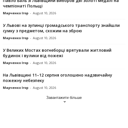
Павло Баль зі Львівщини виборов дві золоті медалі на
чемпіонаті Польщі
Марченко Ігор
-
August 10, 2026
У Львові на зупинці громадського транспорту знайшли
сумку з предметом, схожим на зброю
Марченко Ігор
-
August 10, 2026
У Великих Мостах вогнеборці врятували житловий
будинок і вулики від пожежі
Марченко Ігор
-
August 10, 2026
На Львівщині 11–12 серпня оголошено надзвичайну
пожежну небезпеку
Марченко Ігор
-
August 10, 2026
Завантажити більше