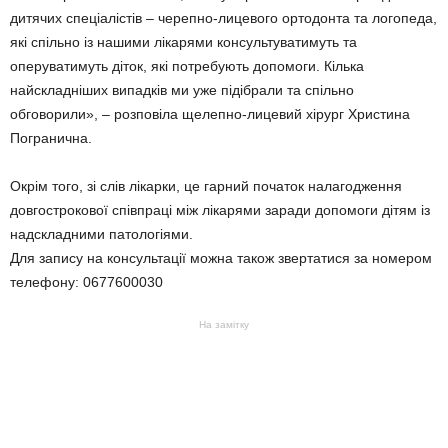
дитячих спеціалістів – черепно-лицевого ортодонта та логопеда,
які спільно із нашими лікарями консультуватимуть та
оперуватимуть діток, які потребують допомоги. Кілька
найскладніших випадків ми уже підібрали та спільно
обговорили», – розповіла щелепно-лицевий хірург Христина
Погранична.
Окрім того, зі слів лікарки, це гарний початок налагодження
довгострокової співпраці між лікарями заради допомоги дітям із
надскладними патологіями.
Для запису на консультації можна також звертатися за номером
телефону: 0677600030
На замітку