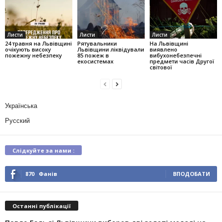
Листи
Листи
Листи
24 травня на Львівщині
Рятувальники
На Львівщині
очікують високу
Львівщини ліквідували
виявлено
пожежну небезпеку
85 пожеж в
вибухонебезпечні
екосистемах
предмети часів Другої
світової
Українська
Русский
Слідкуйте за нами :
870
Фанів
ВПОДОБАТИ
Останні публікації