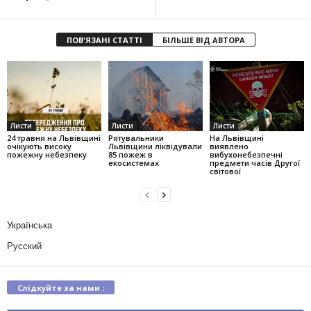
ПОВ'ЯЗАНІ СТАТТІ
БІЛЬШЕ ВІД АВТОРА
Листи
Листи
Листи
24 травня на Львівщині
Рятувальники
На Львівщині
очікують високу
Львівщини ліквідували
виявлено
пожежну небезпеку
85 пожеж в
вибухонебезпечні
екосистемах
предмети часів Другої
світової
Українська
Русский
Слідкуйте за нами :