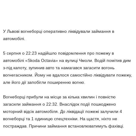
У Львові вогнеборці оперативно ліквідували займання в
автомобілі.
5 серпня о 22:23 надійшло повідомлення про пожежу в
автомобілі «Skoda Octavia» на вулиці Чмоли. Водій помітив дим
з-під капоту, зупинив авто та намагався загасити вогонь
вогнегасником. Йому не вдалося самостійно ліквідувати пожежу,
але його дії запобігли поширенню вогню.
Вогнеборці прибули на місце за кілька хвилин і повністю
загасили займання о 22:32. Внаслідок події пошкоджено
моторний відсік автомобіля. До ліквідації пожежі залучили 4
вогнеборці та 1 одиницю спецтехніки. На щастя, ніхто не
постраждав. Причини займання встановлюватимуть фахівці.