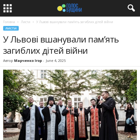
Головна
Листи
У Львові вшанували пам’ять загиблих дітей війни
ЛИСТИ
У Львові вшанували пам’ять
загиблих дітей війни
Автор
Марченко Ігор
-
June 4, 2025