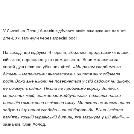
У Львові на Площі Ангелів відбулася акція вшанування пам’яті
дітей, які загинули через агресію росії.
На заході, що відбувся 4 червня, зібралися представники влади,
військові, переселенці та громадськість. Вони молилися за
упокій душ невинно убієнних дітей.
«Ми разом скорбимо за
дітьми – маленькими янголятками, життя яких обірвала
росія. Вони вже ніколи не повернеться у свій садочок чи школу,
не обіймуть рідних. Ніколи не пробачимо ворогу дитячих
страчених мрій, зламаного майбутнього, погаслих навіки
поглядів і змовклого дзвінкого сміху. Ми ніколи не маємо права
забути ціну нашої свободи і нашої боротьби. Вічна і світла
пам’ять кожній українській дитині, яка загинула у цій війні!»
, –
зазначив Юрій Холод.