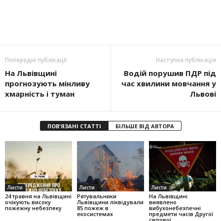
Попередні публікації
Наступна публікація
На Львівщині
Водій порушив ПДР під
прогнозують мінливу
час хвилини мовчання у
хмарність і туман
Львові
ПОВ'ЯЗАНІ СТАТТІ
БІЛЬШЕ ВІД АВТОРА
Листи
Листи
Листи
24 травня на Львівщині
Рятувальники
На Львівщині
очікують високу
Львівщини ліквідували
виявлено
пожежну небезпеку
85 пожеж в
вибухонебезпечні
екосистемах
предмети часів Другої
світової